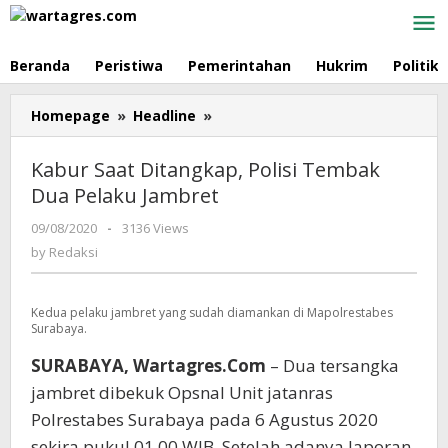
Skip
to
content
Beranda
Peristiwa
Pemerintahan
Hukrim
Politik
Homepage
»
Headline
»
Kabur
Saat
Ditangkap,
Kabur Saat Ditangkap, Polisi Tembak
Polisi
Dua Pelaku Jambret
Tembak
Dua
09/08/2020
by
-
3136 Views
Pelaku
Redaksi
by
Redaksi
Jambret
Kedua pelaku jambret yang sudah diamankan di Mapolrestabes
Surabaya.
SURABAYA, Wartagres.Com
– Dua tersangka
jambret dibekuk Opsnal Unit jatanras
Polrestabes Surabaya pada 6 Agustus 2020
sekira pukul 01.00 WIB. Setelah adanya laporan