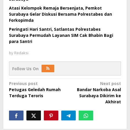
Atasi Kelompok Remaja Bersenjata, Pemkot
Surabaya Gelar Diskusi Bersama Polrestabes dan
Forkopimda
Peringati Hari Santri, Satlantas Polrestabes
Surabaya Permudah Layanan SIM Cak Bhabin Bagi
para Santri
by
Redaksi
Follow Us On
Post
Previous post
Next post
Petugas Geledah Rumah
Bandar Narkoba Asal
navigation
Terduga Teroris
Surabaya Dikirim ke
Akhirat