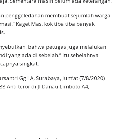
ja. Sementara masih belum ada keterangan.
an penggeledahan membuat sejumlah warga
masi.” Kaget Mas, kok tiba tiba banyak
is.
menyebutkan, bahwa petugas juga melalukan
di yang ada di sebelah.” Itu sebelahnya
capnya singkat.
arsantri Gg I A, Surabaya, Jum’at (7/8/2020)
8 Anti teror di Jl Danau Limboto A4,