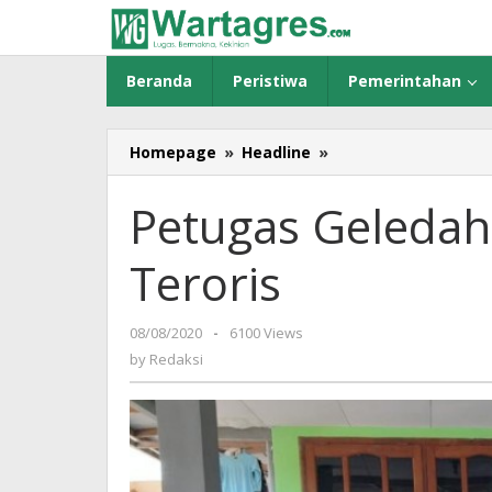
Skip
to
content
Beranda
Peristiwa
Pemerintahan
Homepage
»
Headline
»
Petugas
Geledah
Rumah
Petugas Geleda
Terduga
Teroris
Teroris
08/08/2020
by
-
6100 Views
Redaksi
by
Redaksi