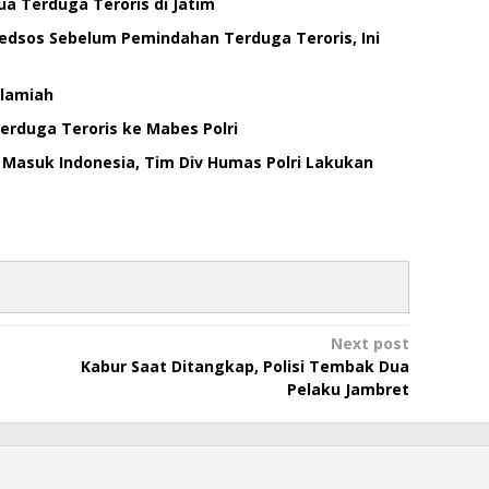
a Terduga Teroris di Jatim
Medsos Sebelum Pemindahan Terduga Teroris, Ini
slamiah
rduga Teroris ke Mabes Polri
 Masuk Indonesia, Tim Div Humas Polri Lakukan
Next post
Kabur Saat Ditangkap, Polisi Tembak Dua
Pelaku Jambret