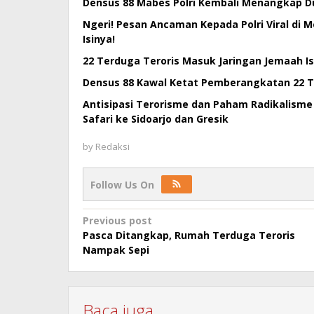
Densus 88 Mabes Polri Kembali Menangkap Du
Ngeri! Pesan Ancaman Kepada Polri Viral di 
Isinya!
22 Terduga Teroris Masuk Jaringan Jemaah I
Densus 88 Kawal Ketat Pemberangkatan 22 Te
Antisipasi Terorisme dan Paham Radikalisme
Safari ke Sidoarjo dan Gresik
by
Redaksi
Follow Us On
Post
Previous post
Pasca Ditangkap, Rumah Terduga Teroris
navigation
Nampak Sepi
Baca juga