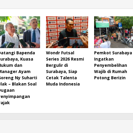
Datangi Bapenda
Wondr Futsal
Pemkot Surabaya
Surabaya, Kuasa
Series 2026 Resmi
Ingatkan
Hukum dan
Bergulir di
Penyembelihan
Manager Ayam
Surabaya, Siap
Wajib di Rumah
Goreng Ny Suharti
Cetak Talenta
Potong Berizin
Blak – Blakan Soal
Muda Indonesia
Dugaan
Penyimpangan
Pajak