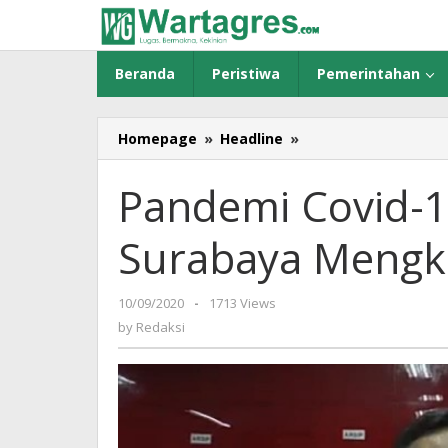
Skip
to
content
Beranda
Peristiwa
Pemerintahan
Homepage
»
Headline
»
Pandemi
Covid-
19,
Pandemi Covid-1
Stok
Darah
Surabaya Mengk
di
PMI
Surabaya
10/09/2020
by
-
1713 Views
Mengkawatirkan
Redaksi
by
Redaksi