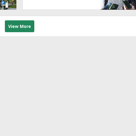
– Blakan Soal Dugaan
Penyimpangan Pajak
View More