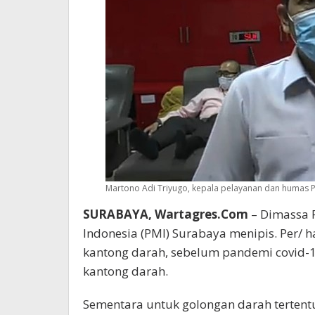
Martono Adi Triyugo, kepala pelayanan dan humas 
SURABAYA, Wartagres.Com
– Dimassa 
Indonesia (PMI) Surabaya menipis. Per/ 
kantong darah, sebelum pandemi covid-
kantong darah.
Sementara untuk golongan darah tertentu