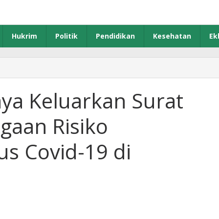
Hukrim
Politik
Pendidikan
Kesehatan
Ek
li
ota
urabaya
aya Keluarkan Surat
eluarkan
rat
gaan Risiko
daran
esiapsiagaan
siko
s Covid-19 di
eningkatan
asus
vid-
urabaya