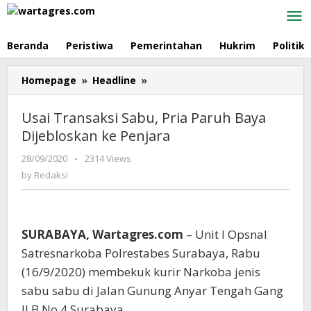
Skip
to
content
Beranda
Peristiwa
Pemerintahan
Hukrim
Politik
Homepage
»
Headline
»
Usai
Transaksi
Sabu,
Usai Transaksi Sabu, Pria Paruh Baya
Pria
Dijebloskan ke Penjara
Paruh
Baya
28/09/2020
by
-
2314 Views
Dijebloskan
Redaksi
by
Redaksi
ke
Penjara
SURABAYA, Wartagres.com
– Unit I Opsnal
Satresnarkoba Polrestabes Surabaya, Rabu
(16/9/2020) membekuk kurir Narkoba jenis
sabu sabu di Jalan Gunung Anyar Tengah Gang
II B No 4 Surabaya.