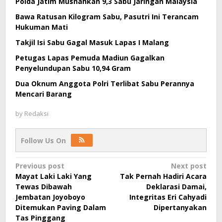
Polda Jatim Musnahkan 9,3 Sabu Jaringan Malaysia
Bawa Ratusan Kilogram Sabu, Pasutri Ini Terancam
Hukuman Mati
Takjil Isi Sabu Gagal Masuk Lapas I Malang
Petugas Lapas Pemuda Madiun Gagalkan
Penyelundupan Sabu 10,94 Gram
Dua Oknum Anggota Polri Terlibat Sabu Perannya
Mencari Barang
by
Redaksi
Follow Us On
Post
Previous post
Next post
Mayat Laki Laki Yang
Tak Pernah Hadiri Acara
navigation
Tewas Dibawah
Deklarasi Damai,
Jembatan Joyoboyo
Integritas Eri Cahyadi
Ditemukan Paving Dalam
Dipertanyakan
Tas Pinggang