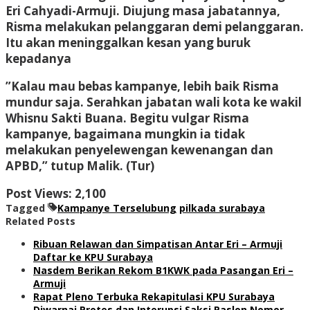
Eri Cahyadi-Armuji. Diujung masa jabatannya,
Risma melakukan pelanggaran demi pelanggaran.
Itu akan meninggalkan kesan yang buruk
kepadanya
”Kalau mau bebas kampanye, lebih baik Risma
mundur saja. Serahkan jabatan wali kota ke wakil
Whisnu Sakti Buana. Begitu vulgar Risma
kampanye, bagaimana mungkin ia tidak
melakukan penyelewengan kewenangan dan
APBD,” tutup Malik. (Tur)
Post Views:
2,100
Tagged
Kampanye Terselubung
pilkada surabaya
Related Posts
Ribuan Relawan dan Simpatisan Antar Eri – Armuji
Daftar ke KPU Surabaya
Nasdem Berikan Rekom B1KWK pada Pasangan Eri –
Armuji
Rapat Pleno Terbuka Rekapitulasi KPU Surabaya
Diwarnai Protes dan Interupsi Saksi Paslon Nomor