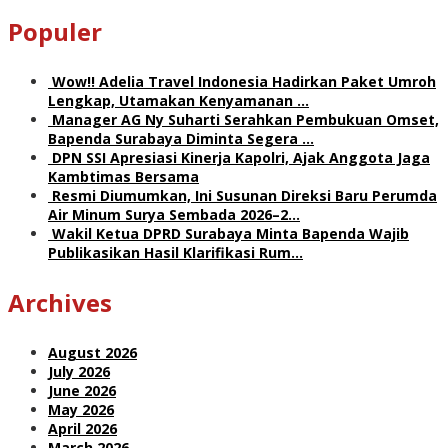
Populer
Wow!! Adelia Travel Indonesia Hadirkan Paket Umroh
Lengkap, Utamakan Kenyamanan …
Manager AG Ny Suharti Serahkan Pembukuan Omset,
Bapenda Surabaya Diminta Segera …
DPN SSI Apresiasi Kinerja Kapolri, Ajak Anggota Jaga
Kambtimas Bersama
Resmi Diumumkan, Ini Susunan Direksi Baru Perumda
Air Minum Surya Sembada 2026–2…
Wakil Ketua DPRD Surabaya Minta Bapenda Wajib
Publikasikan Hasil Klarifikasi Rum…
Archives
August 2026
July 2026
June 2026
May 2026
April 2026
March 2026