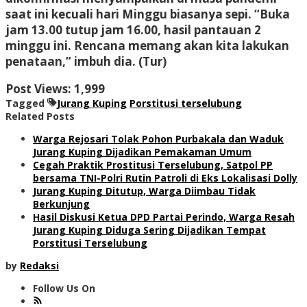
saat ini kecuali hari Minggu biasanya sepi. “Buka
jam 13.00 tutup jam 16.00, hasil pantauan 2
minggu ini. Rencana memang akan kita lakukan
penataan,” imbuh dia. (Tur)
Post Views:
1,999
Tagged
Jurang Kuping
Porstitusi terselubung
Related Posts
Warga Rejosari Tolak Pohon Purbakala dan Waduk
Jurang Kuping Dijadikan Pemakaman Umum
Cegah Praktik Prostitusi Terselubung, Satpol PP
bersama TNI-Polri Rutin Patroli di Eks Lokalisasi Dolly
Jurang Kuping Ditutup, Warga Diimbau Tidak
Berkunjung
Hasil Diskusi Ketua DPD Partai Perindo, Warga Resah
Jurang Kuping Diduga Sering Dijadikan Tempat
Porstitusi Terselubung
by
Redaksi
Follow Us On