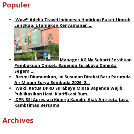
Populer
Wow!! Adelia Travel Indonesia Hadirkan Paket Umroh
Lengkap, Utamakan Kenyamanan …
Manager AG Ny Suharti Serahkan
Pembukuan Omset, Bapenda Surabaya Diminta
Segera …
Resmi Diumumkan, Ini Susunan Direksi Baru Perumda
Air Minum Surya Sembada 2026–2…
Wakil Ketua DPRD Surabaya Minta Bapenda Wajib
Publikasikan Hasil Klarifikasi Rum…
DPN SSI Apresiasi Kinerja Kapolri, Ajak Anggota Jaga
Kambtimas Bersama
Archives