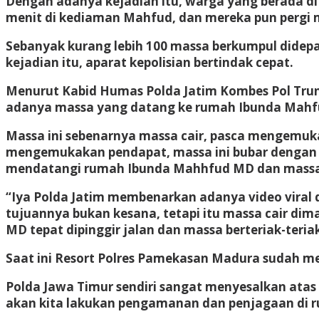
Dengan adanya kejadian itu, warga yang berada d
menit di kediaman Mahfud, dan mereka pun perg
Sebanyak kurang lebih 100 massa berkumpul dide
kejadian itu, aparat kepolisian bertindak cepat.
Menurut Kabid Humas Polda Jatim Kombes Pol Tru
adanya massa yang datang ke rumah Ibunda Mah
Massa ini sebenarnya massa cair, pasca mengemukak
mengemukakan pendapat, massa ini bubar dengan t
mendatangi rumah Ibunda Mahhfud MD dan massa b
“Iya Polda Jatim membenarkan adanya video vira
tujuannya bukan kesana, tetapi itu massa cair di
MD tepat dipinggir jalan dan massa berteriak-teria
Saat ini Resort Polres Pamekasan Madura sudah me
Polda Jawa Timur sendiri sangat menyesalkan atas 
akan kita lakukan pengamanan dan penjagaan di