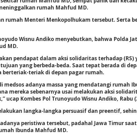
i sekitar rumah Mahfud MD, sempat panik dan ketak
i meninggalkan rumah Mahfud MD.
pan rumah Menteri Menkopolhukam tersebut. Serta 
noyudo Wisnu Andiko menyebutkan, bahwa Polda Ja
fud MD.
an pendapat dalam aksi solidaritas terhadap (RS) y
ujuan yang berbeda-beda. Saat tepat berada di de
erteriak-teriak di depan pagar rumah.
l di medsos adanya massa yang mendatangi rumah I
mana mereka sebenarnya usai melakukan aksi solida
k,” ucap Kombes Pol Trunoyudo Wisnu Andiko, Rabu (
lakukan langka-langka persuasif dan preentif, seh
adanya peristiwa tersebut, padahal Jawa Timur saat
 rumah Ibunda Mahfud MD.