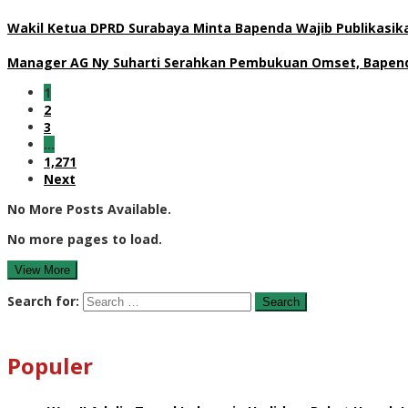
Wakil Ketua DPRD Surabaya Minta Bapenda Wajib Publikasikan
Manager AG Ny Suharti Serahkan Pembukuan Omset, Bapend
1
2
3
…
1,271
Next
No More Posts Available.
No more pages to load.
View More
Search for:
Populer