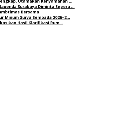
h Lengkap, Utamakan Kenyamanan …
Bapenda Surabaya Diminta Segera …
 Kambtimas Bersama
Air Minum Surya Sembada 2026–2…
asikan Hasil Klarifikasi Rum…