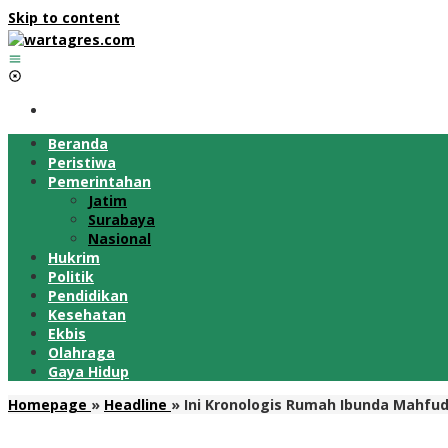
Skip to content
Beranda
Peristiwa
Pemerintahan
Jatim
Surabaya
Nasional
Hukrim
Politik
Pendidikan
Kesehatan
Ekbis
Olahraga
Gaya Hidup
Homepage
»
Headline
»
Ini Kronologis Rumah Ibunda Mahfu