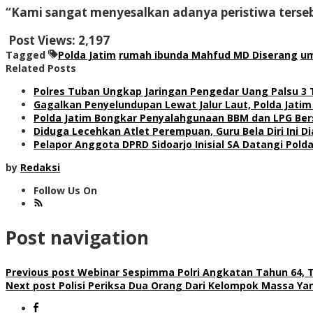
“Kami sangat menyesalkan adanya peristiwa tersebu
Post Views:
2,197
Tagged
Polda Jatim
rumah ibunda Mahfud MD Diserang
um
Related Posts
Polres Tuban Ungkap Jaringan Pengedar Uang Palsu 3
Gagalkan Penyelundupan Lewat Jalur Laut, Polda Jatim
Polda Jatim Bongkar Penyalahgunaan BBM dan LPG Ber
Diduga Lecehkan Atlet Perempuan, Guru Bela Diri Ini 
Pelapor Anggota DPRD Sidoarjo Inisial SA Datangi Polda
by
Redaksi
Follow Us On
Post navigation
Previous post
Webinar Sespimma Polri Angkatan Tahun 64, 
Next post
Polisi Periksa Dua Orang Dari Kelompok Massa 