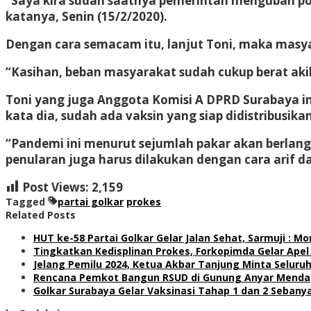
“Saya kira sudah saatnya pemerintah mengubah pol
katanya, Senin (15/2/2020).
Dengan cara semacam itu, lanjut Toni, maka masya
“Kasihan, beban masyarakat sudah cukup berat akib
Toni yang juga Anggota Komisi A DPRD Surabaya ini
kata dia, sudah ada vaksin yang siap didistribusikan
“Pandemi ini menurut sejumlah pakar akan berla
penularan juga harus dilakukan dengan cara arif dan 
Post Views:
2,159
Tagged
partai golkar
prokes
Related Posts
HUT ke-58 Partai Golkar Gelar Jalan Sehat, Sarmuji : M
Tingkatkan Kedisplinan Prokes, Forkopimda Gelar Ape
Jelang Pemilu 2024, Ketua Akbar Tanjung Minta Seluru
Rencana Pemkot Bangun RSUD di Gunung Anyar Mendapa
Golkar Surabaya Gelar Vaksinasi Tahap 1 dan 2 Sebany