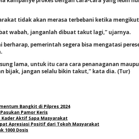
a kampanye prokes dengan cara-cara yang lebih hum
rakat tidak akan merasa terbebani ketika mengikut
at wabah, janganlah dibuat takut lagi,” ujarnya.
 berharap, pemerintah segera bisa mengatasi pereseb
.
ngsung lama, untuk itu cara cara penanaganan mau
bijak, jangan selalu bikin takut,” kata dia. (Tur)
omentum Bangkit di Pilpres 2024
l Pasukan Pamor Keris
h Kader Aktif Sapa Masyarakat
t Apresiasi Positif dari Tokoh Masyarakat
ak 1000 Dosis