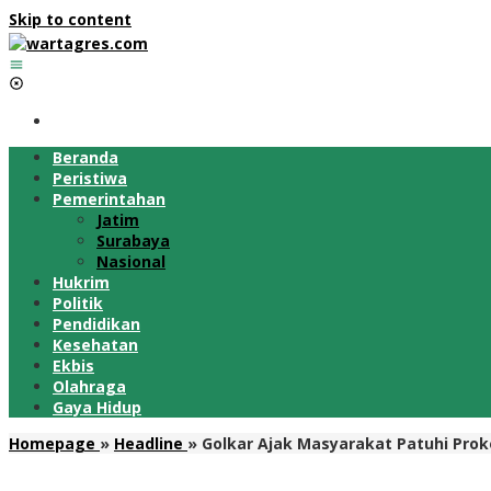
Skip to content
Beranda
Peristiwa
Pemerintahan
Jatim
Surabaya
Nasional
Hukrim
Politik
Pendidikan
Kesehatan
Ekbis
Olahraga
Gaya Hidup
Homepage
»
Headline
»
Golkar Ajak Masyarakat Patuhi Pro