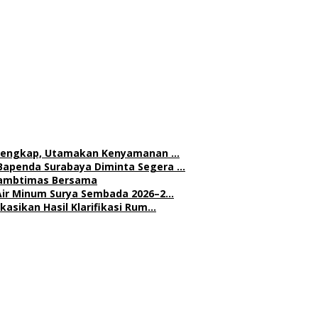
h Lengkap, Utamakan Kenyamanan …
Bapenda Surabaya Diminta Segera …
 Kambtimas Bersama
Air Minum Surya Sembada 2026–2…
asikan Hasil Klarifikasi Rum…