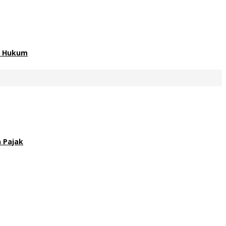
an Hukum
 Pajak