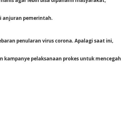
anis agar lebih bisa dipahami masyarakat,”
i anjuran pemerintah.
aran penularan virus corona. Apalagi saat ini,
pun kampanye pelaksanaan prokes untuk mencegah