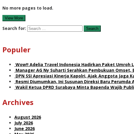
No more pages to load.
View More
Search for:
Populer
Wow!! Adelia Travel Indonesia Hadirkan Paket Umro
Manager AG Ny Suharti Serahkan Pembukuan Omset, 
DPN SSI Apresiasi Kinerja Kapolri, Ajak Anggota Jaga
Resmi Diumumkan, Ini Susunan Direksi Baru Perumda 
Wakil Ketua DPRD Surabaya Minta Bapenda Wajib Publik
Archives
August 2026
July 2026
June 2026