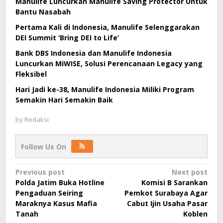
Manulife Luncurkan Manulife Saving Protector Untuk
Bantu Nasabah
Pertama Kali di Indonesia, Manulife Selenggarakan
DEI Summit ‘Bring DEI to Life’
Bank DBS Indonesia dan Manulife Indonesia
Luncurkan MiWISE, Solusi Perencanaan Legacy yang
Fleksibel
Hari Jadi ke-38, Manulife Indonesia Miliki Program
Semakin Hari Semakin Baik
by
Redaksi
Follow Us On
Post
Previous post
Next post
Polda Jatim Buka Hotline
Komisi B Sarankan
navigation
Pengaduan Seiring
Pemkot Surabaya Agar
Maraknya Kasus Mafia
Cabut Ijin Usaha Pasar
Tanah
Koblen