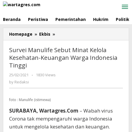
Skip
to
content
Beranda
Peristiwa
Pemerintahan
Hukrim
Politik
Homepage
»
Ekbis
»
Survei
Manulife
Sebut
Survei Manulife Sebut Minat Kelola
Minat
Kesehatan-Keuangan Warga Indonesia
Kelola
Tinggi
Kesehatan-
Keuangan
25/02/2021
by
-
1830 Views
Warga
Redaksi
by
Redaksi
Indonesia
Tinggi
foto : Manulife (istimewa)
SURABAYA, Wartagres.Com
– Wabah virus
Corona tak mempengaruhi warga Indonesia
untuk mengelola kesehatan dan keuangan.