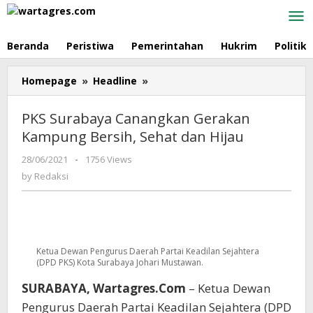
Skip
to
content
Beranda
Peristiwa
Pemerintahan
Hukrim
Politik
Homepage
»
Headline
»
PKS
Surabaya
Canangkan
PKS Surabaya Canangkan Gerakan
Gerakan
Kampung Bersih, Sehat dan Hijau
Kampung
Bersih,
28/06/2021
by
-
1756 Views
Sehat
Redaksi
by
Redaksi
dan
Hijau
Ketua Dewan Pengurus Daerah Partai Keadilan Sejahtera
(DPD PKS) Kota Surabaya Johari Mustawan.
SURABAYA, Wartagres.Com
– Ketua Dewan
Pengurus Daerah Partai Keadilan Sejahtera (DPD