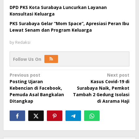
DPD PKS Kota Surabaya Luncurkan Layanan
Konsultasi Keluarga
PKS Surabaya Gelar “Mom Space”, Apresiasi Peran Ibu
Lewat Senam dan Program Keluarga
by
Redaksi
Follow Us On
Post
Previous post
Next post
Posting Ujaran
Kasus Covid-19 di
navigation
Kebencian di Facebook,
Surabaya Naik, Pemkot
Pemuda Asal Bangkalan
Tambah 2 Gedung Isolasi
Ditangkap
di Asrama Haji