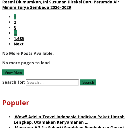
Resmi Diumumkan, Ini Susunan Direksi Baru Perumda Air
Minum Surya Sembada 2026–2029
1
2
3
…
1,685
Next
No More Posts Available.
No more pages to load.
View More
Search for:
Populer
Wow!! Adelia Travel Indonesia Hadirkan Paket Umroh
Lengkap, Utamakan Kenyamanan …
Manager AG Ny Suharti Serahkan Pembukuan Omset,