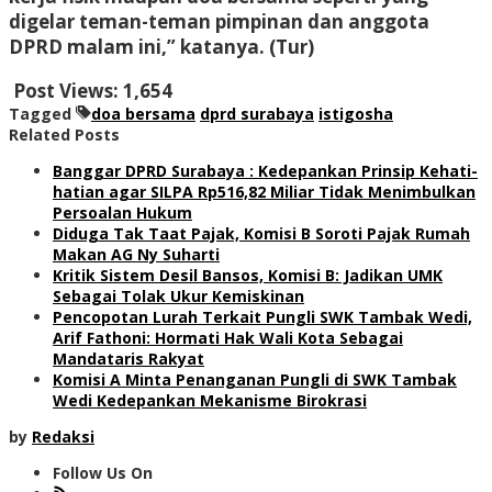
digelar teman-teman pimpinan dan anggota
DPRD malam ini,” katanya. (Tur)
Post Views:
1,654
Tagged
doa bersama
dprd surabaya
istigosha
Related Posts
Banggar DPRD Surabaya : Kedepankan Prinsip Kehati-
hatian agar SILPA Rp516,82 Miliar Tidak Menimbulkan
Persoalan Hukum
Diduga Tak Taat Pajak, Komisi B Soroti Pajak Rumah
Makan AG Ny Suharti
Kritik Sistem Desil Bansos, Komisi B: Jadikan UMK
Sebagai Tolak Ukur Kemiskinan
Pencopotan Lurah Terkait Pungli SWK Tambak Wedi,
Arif Fathoni: Hormati Hak Wali Kota Sebagai
Mandataris Rakyat
Komisi A Minta Penanganan Pungli di SWK Tambak
Wedi Kedepankan Mekanisme Birokrasi
by
Redaksi
Follow Us On