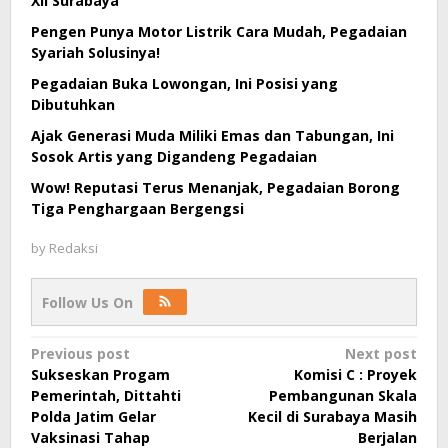
XII Surabaya
Pengen Punya Motor Listrik Cara Mudah, Pegadaian
Syariah Solusinya!
Pegadaian Buka Lowongan, Ini Posisi yang
Dibutuhkan
Ajak Generasi Muda Miliki Emas dan Tabungan, Ini
Sosok Artis yang Digandeng Pegadaian
Wow! Reputasi Terus Menanjak, Pegadaian Borong
Tiga Penghargaan Bergengsi
by
Redaksi
Follow Us On
Post
Previous post
Next post
Sukseskan Progam
Komisi C : Proyek
navigation
Pemerintah, Dittahti
Pembangunan Skala
Polda Jatim Gelar
Kecil di Surabaya Masih
Vaksinasi Tahap
Berjalan