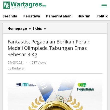
Skip
to
content
Beranda
Peristiwa
Pemerintahan
Hukrim
Politik
Homepage
»
Ekbis
»
Fantastis,
Pegadaian
Berikan
Fantastis, Pegadaian Berikan Peraih
Peraih
Medali Olimpiade Tabungan Emas
Medali
Sebesar 3 Kg
Olimpiade
Tabungan
04/08/2021
by
-
1987 Views
Emas
Redaksi
by
Redaksi
Sebesar
3
Kg