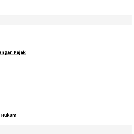
angan Pajak
an Hukum