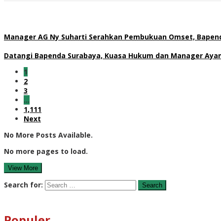
Manager AG Ny Suharti Serahkan Pembukuan Omset, Bapend
Datangi Bapenda Surabaya, Kuasa Hukum dan Manager Ayam 
1
2
3
…
1,111
Next
No More Posts Available.
No more pages to load.
View More
Search for:
Populer