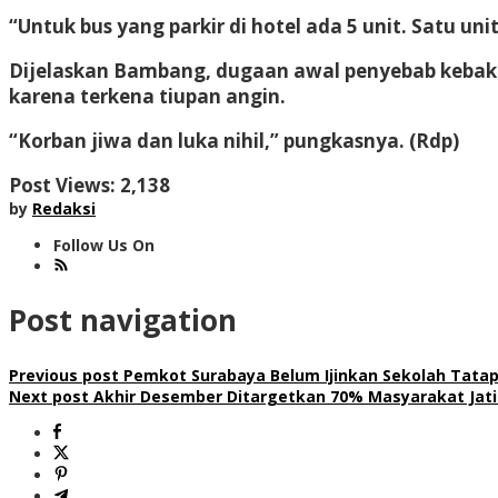
“Untuk bus yang parkir di hotel ada 5 unit. Satu un
Dijelaskan Bambang, dugaan awal penyebab kebak
karena terkena tiupan angin.
“Korban jiwa dan luka nihil,” pungkasnya. (Rdp)
Post Views:
2,138
by
Redaksi
Follow Us On
Post navigation
Previous post
Pemkot Surabaya Belum Ijinkan Sekolah Tatap 
Next post
Akhir Desember Ditargetkan 70% Masyarakat Jati