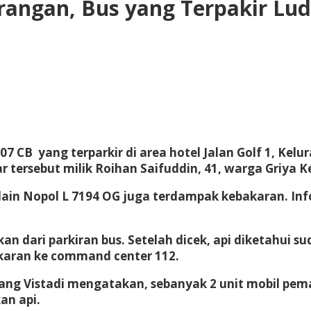
angan, Bus yang Terpakir Lud
07 CB yang terparkir di area hotel Jalan Golf 1, Kel
ar tersebut milik Roihan Saifuddin, 41, warga Griya 
s lain Nopol L 7194 OG juga terdampak kebakaran. I
 dari parkiran bus. Setelah dicek, api diketahui su
aran ke command center 112.
ng Vistadi mengatakan, sebanyak 2 unit mobil pem
an api.