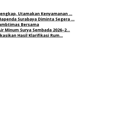
h Lengkap, Utamakan Kenyamanan …
Bapenda Surabaya Diminta Segera …
 Kambtimas Bersama
Air Minum Surya Sembada 2026–2…
asikan Hasil Klarifikasi Rum…