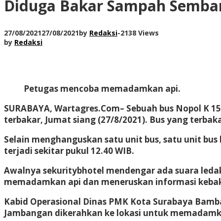
Diduga Bakar Sampah Sembar
27/08/2021
27/08/2021
by
Redaksi
-
2138 Views
by
Redaksi
Petugas mencoba memadamkan api.
SURABAYA, Wartagres.Com
– Sebuah bus Nopol K 15
terbakar, Jumat siang (27/8/2021). Bus yang terbak
Selain menghanguskan satu unit bus, satu unit bu
terjadi sekitar pukul 12.40 WIB.
Awalnya sekuritybhotel mendengar ada suara ledakan
memadamkan api dan meneruskan informasi kebak
Kabid Operasional Dinas PMK Kota Surabaya Bamba
Jambangan dikerahkan ke lokasi untuk memadamk