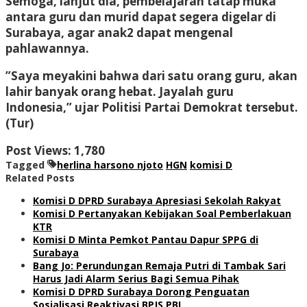
Semoga, lanjut dia, pembelajaran tatap muka
antara guru dan murid dapat segera digelar di
Surabaya, agar anak2 dapat mengenal
pahlawannya.
”Saya meyakini bahwa dari satu orang guru, akan
lahir banyak orang hebat. Jayalah guru
Indonesia,” ujar Politisi Partai Demokrat tersebut.
(Tur)
Post Views:
1,780
Tagged
herlina harsono njoto
HGN
komisi D
Related Posts
Komisi D DPRD Surabaya Apresiasi Sekolah Rakyat
Komisi D Pertanyakan Kebijakan Soal Pemberlakuan
KTR
Komisi D Minta Pemkot Pantau Dapur SPPG di
Surabaya
Bang Jo: Perundungan Remaja Putri di Tambak Sari
Harus Jadi Alarm Serius Bagi Semua Pihak
Komisi D DPRD Surabaya Dorong Penguatan
Sosialisasi Reaktivasi BPJS PBI