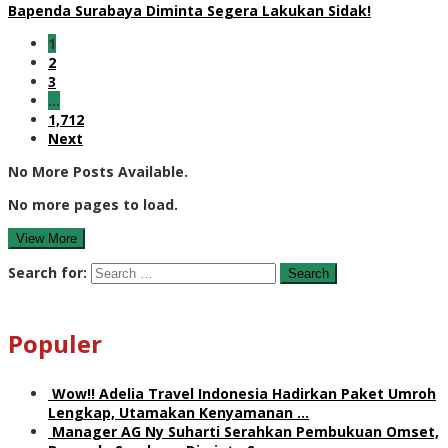
Bapenda Surabaya Diminta Segera Lakukan Sidak!
1
2
3
…
1,712
Next
No More Posts Available.
No more pages to load.
View More
Search for:
Populer
Wow!! Adelia Travel Indonesia Hadirkan Paket Umroh
Lengkap, Utamakan Kenyamanan …
Manager AG Ny Suharti Serahkan Pembukuan Omset,