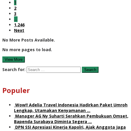
1
2
3
…
1,246
Next
No More Posts Available.
No more pages to load.
View More
Search for:
Populer
Wow!! Adelia Travel Indonesia Hadirkan Paket Umroh
Lengkap, Utamakan Kenyamanan …
Manager AG Ny Suharti Serahkan Pembukuan Omset,
Bapenda Surabaya Diminta Segera …
DPN SSI Apresiasi Kinerja Kapolri, Ajak Anggota Jaga