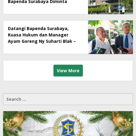
Bapenda Surabaya Diminta
Segera Lakukan Sidak!
Datangi Bapenda Surabaya,
Kuasa Hukum dan Manager
Ayam Goreng Ny Suharti Blak –
Blakan Soal Dugaan
Penyimpangan Pajak
View More
Search
for: