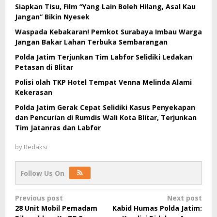
Siapkan Tisu, Film “Yang Lain Boleh Hilang, Asal Kau
Jangan” Bikin Nyesek
Waspada Kebakaran! Pemkot Surabaya Imbau Warga
Jangan Bakar Lahan Terbuka Sembarangan
Polda Jatim Terjunkan Tim Labfor Selidiki Ledakan
Petasan di Blitar
Polisi olah TKP Hotel Tempat Venna Melinda Alami
Kekerasan
Polda Jatim Gerak Cepat Selidiki Kasus Penyekapan
dan Pencurian di Rumdis Wali Kota Blitar, Terjunkan
Tim Jatanras dan Labfor
by
Redaksi
Follow Us On
Post
Previous post
Next post
28 Unit Mobil Pemadam
Kabid Humas Polda Jatim:
navigation