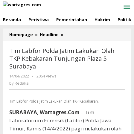
Skip
to
content
Beranda
Peristiwa
Pemerintahan
Hukrim
Politik
Homepage
»
Headline
»
Tim
Labfor
Polda
Tim Labfor Polda Jatim Lakukan Olah
Jatim
TKP Kebakaran Tunjungan Plaza 5
Lakukan
Surabaya
Olah
TKP
14/04/2022
by
-
2064 Views
Kebakaran
Redaksi
by
Redaksi
Tunjungan
Plaza
5
Tim Labfor Polda Jatim Lakukan Olah TKP Kebakaran.
Surabaya
SURABAYA, Wartagres.Com
– Tim
Laboratorium Forensik (Labfor) Polda Jawa
Timur, Kamis (14/4/2022) pagi melakukan olah