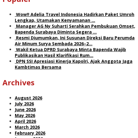
Wow!! Adelia Travel Indonesia Hadirkan Paket Umroh
Lengkap, Utamakan Kenyamanan …
Manager AG Ny Suharti Serahkan Pembukuan Omset,
Bapenda Surabaya Diminta Segera …
Resmi Diumumkan, Ini Susunan Direksi Baru Perumda
Air Minum Surya Sembada 2026–2…
Wakil Ketua DPRD Surabaya Minta Bapenda Wajib
Publikasikan Hasil Klarifikasi Rum…
DPN SSI Apresiasi Kinerja Kapolri, Ajak Anggota Jaga
Kambtimas Bersama
Archives
August 2026
July 2026
June 2026
May 2026
April 2026
March 2026
February 2026