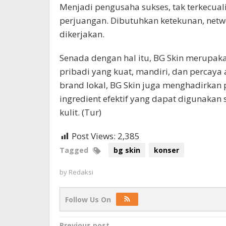
Menjadi pengusaha sukses, tak terkecua
perjuangan. Dibutuhkan ketekunan, netw
dikerjakan.
Senada dengan hal itu, BG Skin merupak
pribadi yang kuat, mandiri, dan percaya
brand lokal, BG Skin juga menghadirkan 
ingredient efektif yang dapat digunaka
kulit. (Tur)
Post Views:
2,385
Tagged
bg skin
konser
by
Redaksi
Follow Us On
Previous post