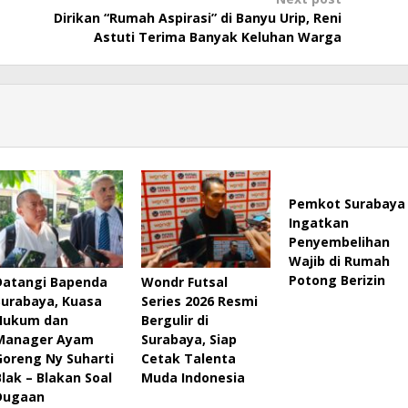
Dirikan “Rumah Aspirasi” di Banyu Urip, Reni
Astuti Terima Banyak Keluhan Warga
Pemkot Surabaya
Ingatkan
Penyembelihan
Wajib di Rumah
Potong Berizin
Datangi Bapenda
Wondr Futsal
Surabaya, Kuasa
Series 2026 Resmi
Hukum dan
Bergulir di
Manager Ayam
Surabaya, Siap
Goreng Ny Suharti
Cetak Talenta
Blak – Blakan Soal
Muda Indonesia
Dugaan