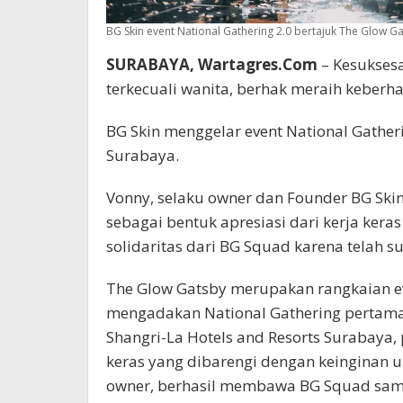
BG Skin event National Gathering 2.0 bertajuk The Glow Ga
SURABAYA, Wartagres.Com
– Kesuksesa
terkecuali wanita, berhak meraih keberha
BG Skin menggelar event National Gatheri
Surabaya.
Vonny, selaku owner dan Founder BG Skin,
sebagai bentuk apresiasi dari kerja kera
solidaritas dari BG Squad karena telah 
The Glow Gatsby merupakan rangkaian ev
mengadakan National Gathering pertama 
Shangri-La Hotels and Resorts Surabaya,
keras yang dibarengi dengan keinginan 
owner, berhasil membawa BG Squad samp