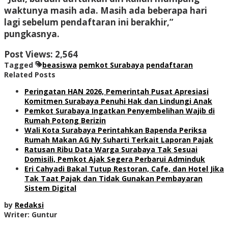
waktunya masih ada. Masih ada beberapa hari
lagi sebelum pendaftaran ini berakhir,”
pungkasnya.
Post Views:
2,564
Tagged
beasiswa
pemkot Surabaya
pendaftaran
Related Posts
Peringatan HAN 2026, Pemerintah Pusat Apresiasi
Komitmen Surabaya Penuhi Hak dan Lindungi Anak
Pemkot Surabaya Ingatkan Penyembelihan Wajib di
Rumah Potong Berizin
Wali Kota Surabaya Perintahkan Bapenda Periksa
Rumah Makan AG Ny Suharti Terkait Laporan Pajak
Ratusan Ribu Data Warga Surabaya Tak Sesuai
Domisili, Pemkot Ajak Segera Perbarui Adminduk
Eri Cahyadi Bakal Tutup Restoran, Cafe, dan Hotel Jika
Tak Taat Pajak dan Tidak Gunakan Pembayaran
Sistem Digital
by
Redaksi
Writer: Guntur