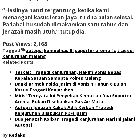
“Hasilnya nanti tergantung, ketika kami
menangani kasus intan jaya itu dua bulan selesai.
Padahal itu sudah dimakamkan satu tahun dan
jenazah masih utuh,” tutup dia.
Post Views:
2,168
Tagged
autopsi
kompolnas RI
suporter arema fc
tragedi
kanjuruhan malang
Related Posts
Terkait Tragedi Kanjuruhan, Hakim Vonis Bebas
Kepala Satuan Samapta Polres Malang
Danki Brimob Polda Jatim di Vonis 1 Tahun 6 Bulan
Kasus Tragedi Kanjuruhan
Miris! Ternyata Ini Penyebab Kematian Dua Suporter
Arema, Bukan Disebabkan Gas Air Mata
Autopsi Jenazah Kakak Adik Korban Tragedi
Kanjuruhan Dilakukan PDFI Jatim
Dua Jenazah Korban Tragedi Kanjuruhan Hari Ini Jalani
Autopsi
by
Redaksi