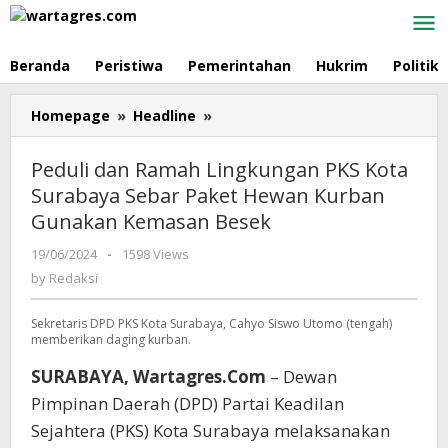
Skip
to
content
Beranda
Peristiwa
Pemerintahan
Hukrim
Politik
Homepage
»
Headline
»
Peduli
dan
Ramah
Peduli dan Ramah Lingkungan PKS Kota
Lingkungan
Surabaya Sebar Paket Hewan Kurban
PKS
Gunakan Kemasan Besek
Kota
Surabaya
19/06/2024
by
-
1598 Views
Sebar
Redaksi
by
Redaksi
Paket
Hewan
Sekretaris DPD PKS Kota Surabaya, Cahyo Siswo Utomo (tengah)
Kurban
memberikan daging kurban.
Gunakan
Kemasan
SURABAYA, Wartagres.Com
– Dewan
Besek
Pimpinan Daerah (DPD) Partai Keadilan
Sejahtera (PKS) Kota Surabaya melaksanakan