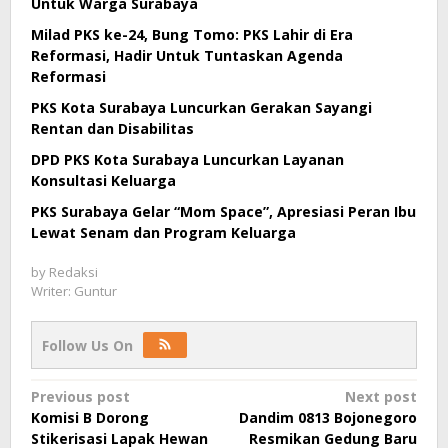
Untuk Warga Surabaya
Milad PKS ke-24, Bung Tomo: PKS Lahir di Era
Reformasi, Hadir Untuk Tuntaskan Agenda
Reformasi
PKS Kota Surabaya Luncurkan Gerakan Sayangi
Rentan dan Disabilitas
DPD PKS Kota Surabaya Luncurkan Layanan
Konsultasi Keluarga
PKS Surabaya Gelar “Mom Space”, Apresiasi Peran Ibu
Lewat Senam dan Program Keluarga
by
Redaksi
Writer: Guntur
Follow Us On
Post
Previous post
Next post
Komisi B Dorong
Dandim 0813 Bojonegoro
navigation
Stikerisasi Lapak Hewan
Resmikan Gedung Baru