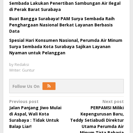
Sembada Lakukan Penertiban Sambungan Air Ilegal
di Perak Barat Surabaya
Buat Bangga Surabaya! PAM Surya Sembada Raih
Penghargaan Nasional Berkat Layanan Berbasis
Data
Spesial Hari Konsumen Nasional, Perumda Air Minum
Surya Sembada Kota Surabaya Sajikan Layanan
Nyaman untuk Pelanggan
by
Redaksi
Writer: Guntur
Follow Us On
Post
Previous post
Next post
Jalan Panjang Jiwo Mulai
PERPAMSI Miliki
navigation
di Aspal, Wali Kota
Kepengurusan Baru,
Surabaya : Tidak Untuk
Teddy Setiabudi Direktur
Balap Liar!
Utama Perumda Air
Minum Tirta Raharja