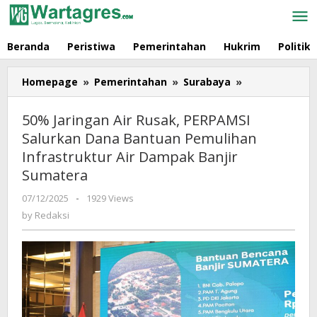
Skip
to
content
Beranda
Peristiwa
Pemerintahan
Hukrim
Politik
Homepage
»
Pemerintahan
»
Surabaya
»
50%
Jaringan
Air
50% Jaringan Air Rusak, PERPAMSI
Rusak,
Salurkan Dana Bantuan Pemulihan
PERPAMSI
Infrastruktur Air Dampak Banjir
Salurkan
Dana
Sumatera
Bantuan
07/12/2025
by
-
1929 Views
Pemulihan
Redaksi
by
Redaksi
Infrastruktur
Air
Dampak
Banjir
Sumatera