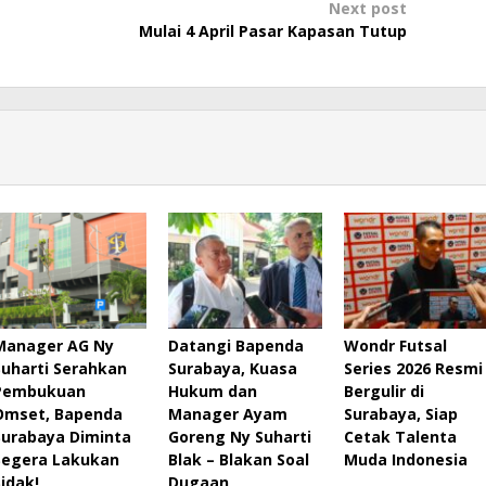
Next post
Mulai 4 April Pasar Kapasan Tutup
Manager AG Ny
Datangi Bapenda
Wondr Futsal
Suharti Serahkan
Surabaya, Kuasa
Series 2026 Resmi
Pembukuan
Hukum dan
Bergulir di
Omset, Bapenda
Manager Ayam
Surabaya, Siap
Surabaya Diminta
Goreng Ny Suharti
Cetak Talenta
Segera Lakukan
Blak – Blakan Soal
Muda Indonesia
Sidak!
Dugaan