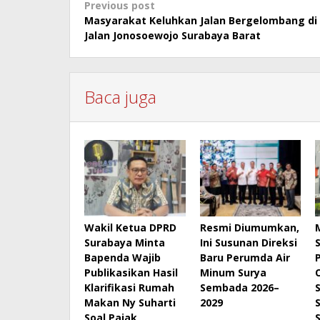
Post
Previous post
Masyarakat Keluhkan Jalan Bergelombang di
navigation
Jalan Jonosoewojo Surabaya Barat
Baca juga
Wakil Ketua DPRD
Resmi Diumumkan,
Surabaya Minta
Ini Susunan Direksi
Bapenda Wajib
Baru Perumda Air
Publikasikan Hasil
Minum Surya
Klarifikasi Rumah
Sembada 2026–
Makan Ny Suharti
2029
Soal Pajak