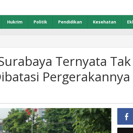
Hukrim
Politik
Pendidikan
Kesehatan
Ek
kses
asuk
e
Surabaya Ternyata Tak
urabaya
ernyata
Dibatasi Pergerakannya
ak
tutup,
anya
batasi
ergerakannya