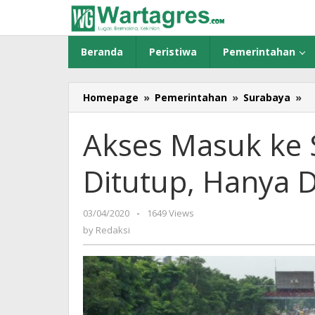
Skip
to
content
Beranda
Peristiwa
Pemerintahan
Homepage
»
Pemerintahan
»
Surabaya
»
A
M
k
Akses Masuk ke 
S
T
Ditutup, Hanya 
T
Di
H
03/04/2020
by
-
1649 Views
Di
Redaksi
by
Redaksi
P