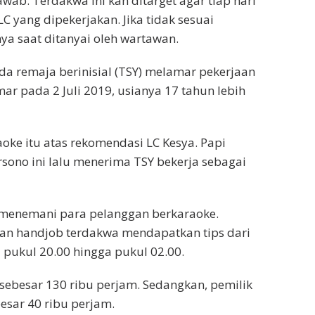
awab. Terdakwa ini kan ditarget agar tiap hari
 yang dipekerjakan. Jika tidak sesuai
ya saat ditanyai oleh wartawan.
ada remaja berinisial (TSY) melamar pekerjaan
ar pada 2 Juli 2019, usianya 17 tahun lebih
oke itu atas rekomendasi LC Kesya. Papi
ono ini lalu menerima TSY bekerja sebagai
 menemani para pelanggan berkaraoke.
an handjob terdakwa mendapatkan tips dari
ai pukul 20.00 hingga pukul 02.00.
C sebesar 130 ribu perjam. Sedangkan, pemilik
sar 40 ribu perjam.