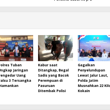
Polres Tuban
Kabur saat
Gagalkan
Ungkap Jaringan
Ditangkap, Begal
Penyelundupan
Pengedar Uang
Sadis yang Bacok
Lewat Jalur Laut,
Palsu 3 Tersangka
Perempuan di
Polda Jatim
Diamankan
Pasuruan
Musnahkan 22 Kil
Ditembak Polisi
Kokain