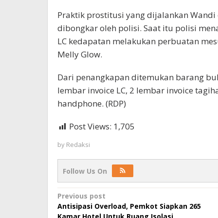
Praktik prostitusi yang dijalankan Wand
dibongkar oleh polisi. Saat itu polisi 
LC kedapatan melakukan perbuatan mes
Melly Glow.
Dari penangkapan ditemukan barang bukti
lembar invoice LC, 2 lembar invoice tagi
handphone. (RDP)
Post Views:
1,705
by
Redaksi
Follow Us On
Post
Previous post
Antisipasi Overload, Pemkot Siapkan 265
navigation
Kamar Hotel Untuk Ruang Isolasi