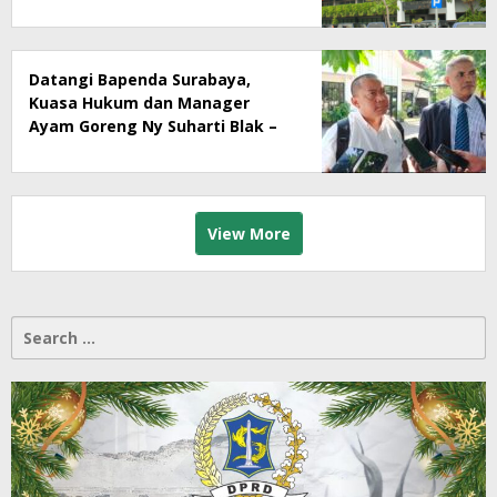
Segera Lakukan Sidak!
Datangi Bapenda Surabaya,
Kuasa Hukum dan Manager
Ayam Goreng Ny Suharti Blak –
Blakan Soal Dugaan
Penyimpangan Pajak
View More
Search
for: