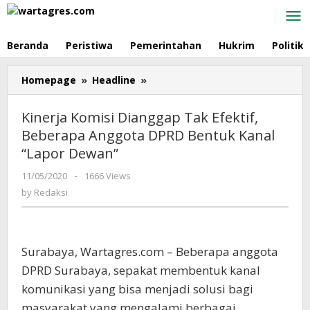
Skip
to
content
Beranda
Peristiwa
Pemerintahan
Hukrim
Politik
Homepage
»
Headline
»
Kinerja
Komisi
Dianggap
Kinerja Komisi Dianggap Tak Efektif,
Tak
Beberapa Anggota DPRD Bentuk Kanal
Efektif,
“Lapor Dewan”
Beberapa
Anggota
11/05/2020
by
-
1666 Views
DPRD
Redaksi
by
Redaksi
Bentuk
Kanal
"Lapor
Dewan"
Surabaya, Wartagres.com – Beberapa anggota
DPRD Surabaya, sepakat membentuk kanal
komunikasi yang bisa menjadi solusi bagi
masyarakat yang mengalami berbagai