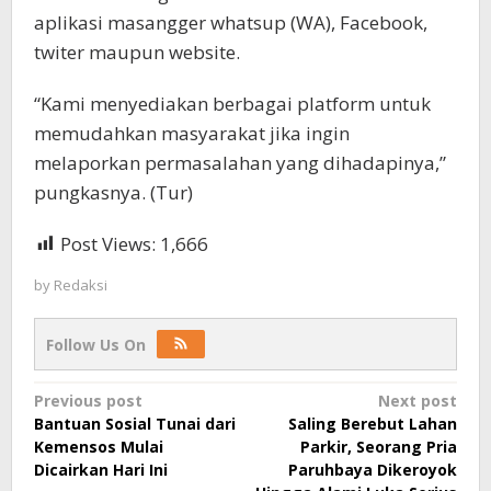
aplikasi masangger whatsup (WA), Facebook,
twiter maupun website.
“Kami menyediakan berbagai platform untuk
memudahkan masyarakat jika ingin
melaporkan permasalahan yang dihadapinya,”
pungkasnya. (Tur)
Post Views:
1,666
by
Redaksi
Follow Us On
Post
Previous post
Next post
Bantuan Sosial Tunai dari
Saling Berebut Lahan
navigation
Kemensos Mulai
Parkir, Seorang Pria
Dicairkan Hari Ini
Paruhbaya Dikeroyok