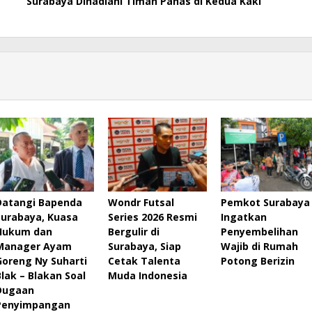
Surabaya Dihadiahi Timah Panas di Kedua Kaki
Datangi Bapenda
Wondr Futsal
Pemkot Surabaya
Surabaya, Kuasa
Series 2026 Resmi
Ingatkan
Hukum dan
Bergulir di
Penyembelihan
Manager Ayam
Surabaya, Siap
Wajib di Rumah
Goreng Ny Suharti
Cetak Talenta
Potong Berizin
Blak – Blakan Soal
Muda Indonesia
Dugaan
Penyimpangan