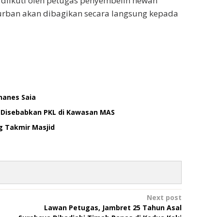
 diikuti oleh petugas penyembelih hewan
urban akan dibagikan secara langsung kepada
hanes Saia
 Disebabkan PKL di Kawasan MAS
g Takmir Masjid
Next post
Lawan Petugas, Jambret 25 Tahun Asal