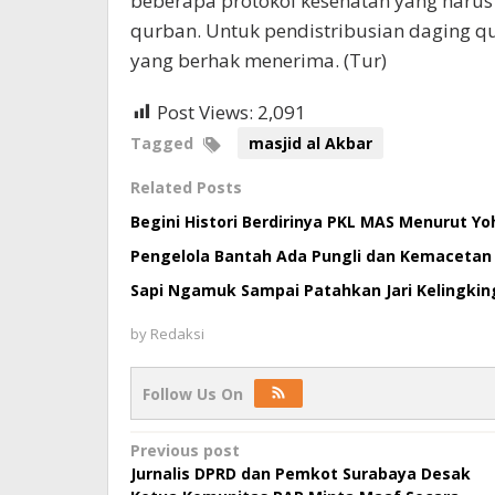
beberapa protokol kesehatan yang harus
qurban. Untuk pendistribusian daging q
yang berhak menerima. (Tur)
Post Views:
2,091
Tagged
masjid al Akbar
Related Posts
Begini Histori Berdirinya PKL MAS Menurut Yo
Pengelola Bantah Ada Pungli dan Kemacetan
Sapi Ngamuk Sampai Patahkan Jari Kelingkin
by
Redaksi
Follow Us On
Post
Previous post
Jurnalis DPRD dan Pemkot Surabaya Desak
navigation