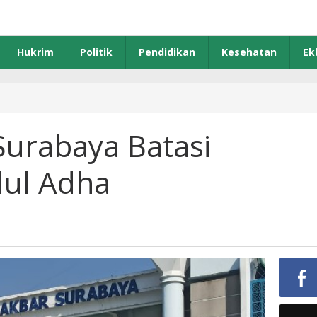
Hukrim
Politik
Pendidikan
Kesehatan
Ek
sjid
kbar
Surabaya Batasi
urabaya
tasi
dul Adha
ama'ah
olat
ul
dha