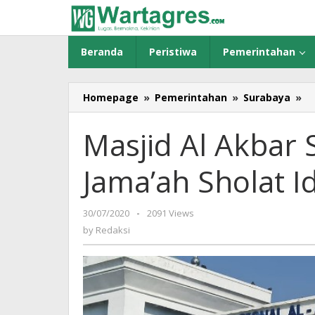
Skip
to
content
Beranda
Peristiwa
Pemerintahan
Homepage
»
Pemerintahan
»
Surabaya
»
Ma
Al
A
Masjid Al Akbar 
S
Ba
Jama’ah Sholat I
J
Sh
Id
30/07/2020
by
-
2091 Views
A
Redaksi
by
Redaksi