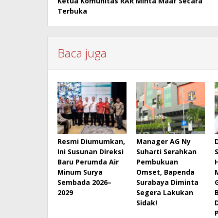
Ketua Komunitas RAR Minta Maaf Secara
Terbuka
Baca juga
Resmi Diumumkan,
Manager AG Ny
Ini Susunan Direksi
Suharti Serahkan
Baru Perumda Air
Pembukuan
Minum Surya
Omset, Bapenda
Sembada 2026–
Surabaya Diminta
2029
Segera Lakukan
Sidak!