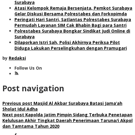
Surabaya
Atasi Kelompok Remaja Bersenjata, Pemkot Surabaya
Gelar Diskusi Bersama Polrestabes dan Forkopimda
Peringati Hari Santri, Satlantas Polrestabes Surabaya
Permudah Layanan SIM Cak Bhabin Bagi para Santri
Polrestabes Surabaya Bongkar Sindikat Judi Online di
Surabaya
Dilaporkan Istri Sah, Polisi Akhirnya Periksa Pilot
Diduga Lakukan Perselingkuhan dengan Pramugari
by
Redaksi
Follow Us On
Post navigation
Previous post
Masjid Al Akbar Surabaya Batasi Jama’ah
Sholat Idul Adha
Next post
Kapolda Jatim Pimpin Sidang Terbuka Penetapan
Kelulusan Akhir Tingkat Daerah Penerimaan Taruna/i Akpol
dan Tamtama Tahun 2020