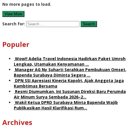
No more pages to load.
View More
Search for:
Populer
Wow!! Adelia Travel Indonesia Hadirkan Paket Umroh
Lengkap, Utamakan Kenyamanan …
Manager AG Ny Suharti Serahkan Pembukuan Omset,
Bapenda Surabaya Diminta Segera …
DPN SSI Apresiasi Kinerja Kapolri, Ajak Anggota Jaga
Kambtimas Bersama
Resmi Diumumkan, Ini Susunan Direksi Baru Perumda
Air Minum Surya Sembada 2026–2…
Wakil Ketua DPRD Surabaya Minta Bapenda Wajib
Publikasikan Hasil Klarifikasi Rum…
Archives