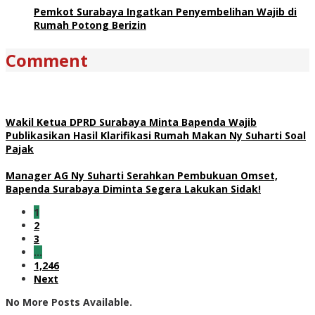
Pemkot Surabaya Ingatkan Penyembelihan Wajib di
Rumah Potong Berizin
Comment
Wakil Ketua DPRD Surabaya Minta Bapenda Wajib
Publikasikan Hasil Klarifikasi Rumah Makan Ny Suharti Soal
Pajak
Manager AG Ny Suharti Serahkan Pembukuan Omset,
Bapenda Surabaya Diminta Segera Lakukan Sidak!
1
2
3
…
1,246
Next
No More Posts Available.