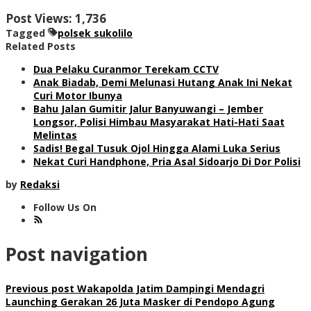
Post Views:
1,736
Tagged
polsek sukolilo
Related Posts
Dua Pelaku Curanmor Terekam CCTV
Anak Biadab, Demi Melunasi Hutang Anak Ini Nekat
Curi Motor Ibunya
Bahu Jalan Gumitir Jalur Banyuwangi – Jember
Longsor, Polisi Himbau Masyarakat Hati-Hati Saat
Melintas
Sadis! Begal Tusuk Ojol Hingga Alami Luka Serius
Nekat Curi Handphone, Pria Asal Sidoarjo Di Dor Polisi
by
Redaksi
Follow Us On
Post navigation
Previous post
Wakapolda Jatim Dampingi Mendagri
Launching Gerakan 26 Juta Masker di Pendopo Agung