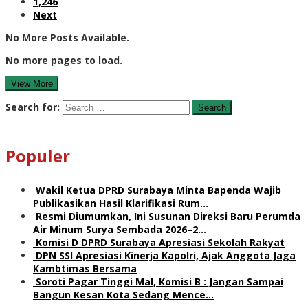
1,246
Next
No More Posts Available.
No more pages to load.
View More
Search for:
Populer
Wakil Ketua DPRD Surabaya Minta Bapenda Wajib
Publikasikan Hasil Klarifikasi Rum…
Resmi Diumumkan, Ini Susunan Direksi Baru Perumda
Air Minum Surya Sembada 2026–2…
Komisi D DPRD Surabaya Apresiasi Sekolah Rakyat
DPN SSI Apresiasi Kinerja Kapolri, Ajak Anggota Jaga
Kambtimas Bersama
Soroti Pagar Tinggi Mal, Komisi B : Jangan Sampai
Bangun Kesan Kota Sedang Mence…