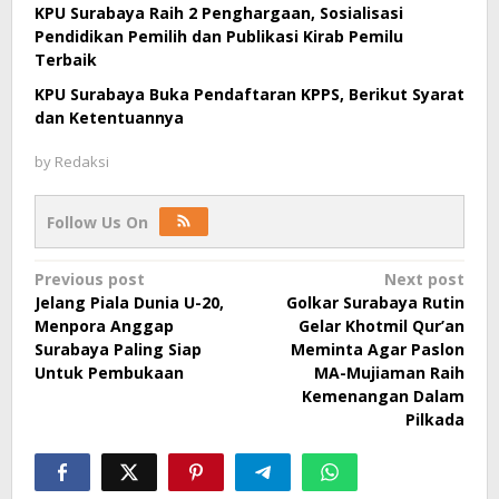
KPU Surabaya Raih 2 Penghargaan, Sosialisasi
Pendidikan Pemilih dan Publikasi Kirab Pemilu
Terbaik
KPU Surabaya Buka Pendaftaran KPPS, Berikut Syarat
dan Ketentuannya
by
Redaksi
Follow Us On
Post
Previous post
Next post
Jelang Piala Dunia U-20,
Golkar Surabaya Rutin
navigation
Menpora Anggap
Gelar Khotmil Qur’an
Surabaya Paling Siap
Meminta Agar Paslon
Untuk Pembukaan
MA-Mujiaman Raih
Kemenangan Dalam
Pilkada