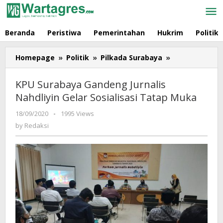
Skip
to
content
Beranda
Peristiwa
Pemerintahan
Hukrim
Politik
Homepage
»
Politik
»
Pilkada Surabaya
»
KPU
Surabaya
Gandeng
KPU Surabaya Gandeng Jurnalis
Jurnalis
Nahdliyin Gelar Sosialisasi Tatap Muka
Nahdliyin
Gelar
18/09/2020
by
-
1995 Views
Sosialisasi
Redaksi
by
Redaksi
Tatap
Muka