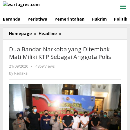
Skip
to
content
Beranda
Peristiwa
Pemerintahan
Hukrim
Politik
Homepage
»
Headline
»
Dua
Bandar
Narkoba
Dua Bandar Narkoba yang Ditembak
yang
Mati Miliki KTP Sebagai Anggota Polisi
Ditembak
Mati
21/09/2020
by
-
4869 Views
Miliki
Redaksi
by
Redaksi
KTP
Sebagai
Anggota
Polisi