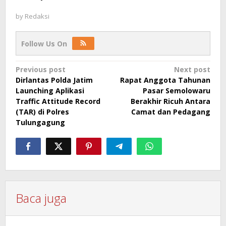
by
Redaksi
Follow Us On
Post
Previous post
Next post
Dirlantas Polda Jatim
Rapat Anggota Tahunan
navigation
Launching Aplikasi
Pasar Semolowaru
Traffic Attitude Record
Berakhir Ricuh Antara
(TAR) di Polres
Camat dan Pedagang
Tulungagung
Baca juga