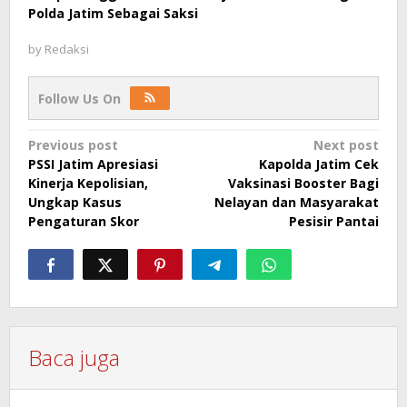
Polda Jatim Sebagai Saksi
by
Redaksi
Follow Us On
Post
Previous post
Next post
PSSI Jatim Apresiasi
Kapolda Jatim Cek
navigation
Kinerja Kepolisian,
Vaksinasi Booster Bagi
Ungkap Kasus
Nelayan dan Masyarakat
Pengaturan Skor
Pesisir Pantai
Baca juga