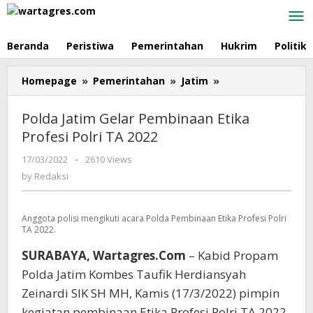
Skip
to
content
Beranda
Peristiwa
Pemerintahan
Hukrim
Politik
Homepage
»
Pemerintahan
»
Jatim
»
Polda
Jatim
Gelar
Polda Jatim Gelar Pembinaan Etika
Pembinaan
Profesi Polri TA 2022
Etika
Profesi
17/03/2022
by
-
2610 Views
Polri
Redaksi
by
Redaksi
TA
2022
Anggota polisi mengikuti acara Polda Pembinaan Etika Profesi Polri
TA 2022.
SURABAYA, Wartagres.Com
– Kabid Propam
Polda Jatim Kombes Taufik Herdiansyah
Zeinardi SIK SH MH, Kamis (17/3/2022) pimpin
kegiatan pembinaan Etika Profesi Polri TA 2022,