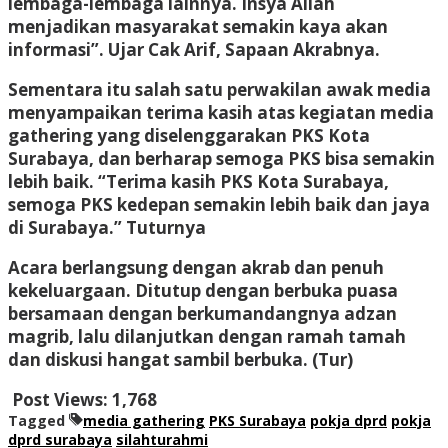
lembaga-lembaga lainnya. Insya Allah
menjadikan masyarakat semakin kaya akan
informasi”. Ujar Cak Arif, Sapaan Akrabnya.
Sementara itu salah satu perwakilan awak media
menyampaikan terima kasih atas kegiatan media
gathering yang diselenggarakan PKS Kota
Surabaya, dan berharap semoga PKS bisa semakin
lebih baik. “Terima kasih PKS Kota Surabaya,
semoga PKS kedepan semakin lebih baik dan jaya
di Surabaya.” Tuturnya
Acara berlangsung dengan akrab dan penuh
kekeluargaan. Ditutup dengan berbuka puasa
bersamaan dengan berkumandangnya adzan
magrib, lalu dilanjutkan dengan ramah tamah
dan diskusi hangat sambil berbuka. (Tur)
Post Views:
1,768
Tagged
media gathering
PKS Surabaya
pokja dprd
pokja
dprd surabaya
silahturahmi