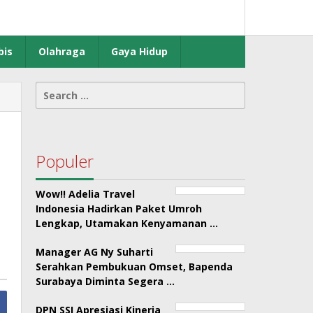
bis
Olahraga
Gaya Hidup
Search
for:
Populer
Wow!! Adelia Travel
Indonesia Hadirkan Paket Umroh
Lengkap, Utamakan Kenyamanan …
Manager AG Ny Suharti
Serahkan Pembukuan Omset, Bapenda
Surabaya Diminta Segera …
DPN SSI Apresiasi Kinerja