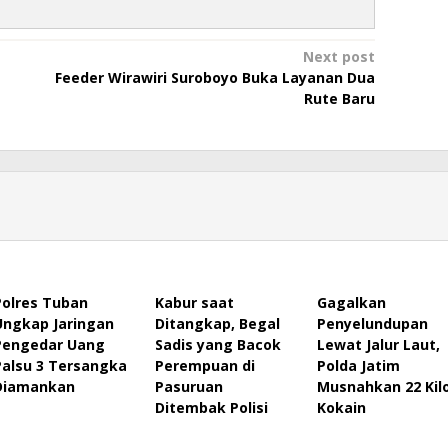
Next post
Feeder Wirawiri Suroboyo Buka Layanan Dua
Rute Baru
Polres Tuban
Kabur saat
Gagalkan
Ungkap Jaringan
Ditangkap, Begal
Penyelundupan
Pengedar Uang
Sadis yang Bacok
Lewat Jalur Laut,
Palsu 3 Tersangka
Perempuan di
Polda Jatim
Diamankan
Pasuruan
Musnahkan 22 Kil
Ditembak Polisi
Kokain