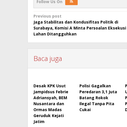
Follow Us On
Post
Previous post
Jaga Stabilitas dan Kondusifitas Politik di
navigation
Surabaya, Komisi A Minta Persoalan Eksekusi
Lahan Ditangguhkan
Baca juga
Desak KPK Usut
Polisi Gagalkan
Jampidsus Febrie
Peredaran 3,1 Juta
Adriansyah, BEM
Batang Rokok
Nusantara dan
Ilegal Tanpa Pita
Ormas Madas
Cukai
Geruduk Kejati
Jatim