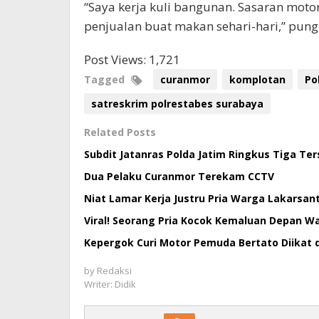
“Saya kerja kuli bangunan. Sasaran motor
penjualan buat makan sehari-hari,” pung
Post Views:
1,721
Tagged
curanmor
komplotan
Po
satreskrim polrestabes surabaya
Related Posts
Subdit Jatanras Polda Jatim Ringkus Tiga T
Dua Pelaku Curanmor Terekam CCTV
Niat Lamar Kerja Justru Pria Warga Lakarsant
Viral! Seorang Pria Kocok Kemaluan Depan Wa
Kepergok Curi Motor Pemuda Bertato Diikat 
by
Redaksi
Writer: Didik