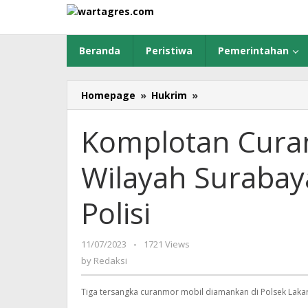
Skip
to
content
Beranda
Peristiwa
Pemerintahan
Homepage
»
Hukrim
»
Komplotan
Curanmor
yang
Komplotan Curan
Beraksi
di
Wilayah Surabaya
Wilayah
Surabaya
Berhasil
Polisi
Diringkus
Polisi
11/07/2023
by
-
1721 Views
Redaksi
by
Redaksi
Tiga tersangka curanmor mobil diamankan di Polsek Lakar