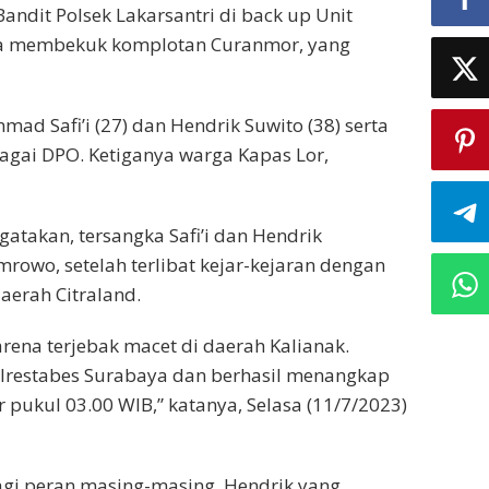
Bandit Polsek Lakarsantri di back up Unit
aya membekuk komplotan Curanmor, yang
d Safi’i (27) dan Hendrik Suwito (38) serta
gai DPO. Ketiganya warga Kapas Lor,
takan, tersangka Safi’i dan Hendrik
owo, setelah terlibat kejar-kejaran dengan
aerah Citraland.
rena terjebak macet di daerah Kalianak.
olrestabes Surabaya dan berhasil menangkap
 pukul 03.00 WIB,” katanya, Selasa (11/7/2023)
agi peran masing-masing. Hendrik yang