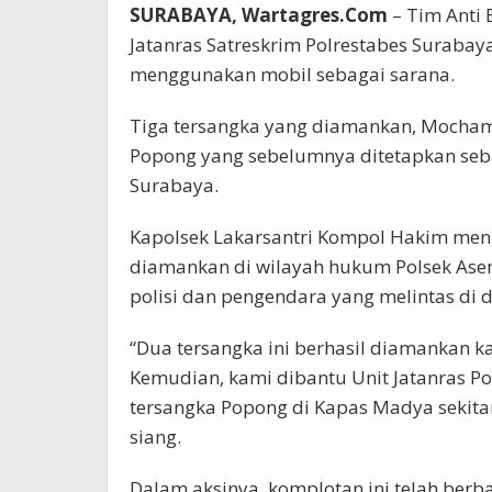
SURABAYA, Wartagres.Com
– Tim Anti 
Jatanras Satreskrim Polrestabes Surab
menggunakan mobil sebagai sarana.
Tiga tersangka yang diamankan, Mochamma
Popong yang sebelumnya ditetapkan seba
Surabaya.
Kapolsek Lakarsantri Kompol Hakim menga
diamankan di wilayah hukum Polsek Asemr
polisi dan pengendara yang melintas di d
“Dua tersangka ini berhasil diamankan ka
Kemudian, kami dibantu Unit Jatanras P
tersangka Popong di Kapas Madya sekitar
siang.
Dalam aksinya, komplotan ini telah berb