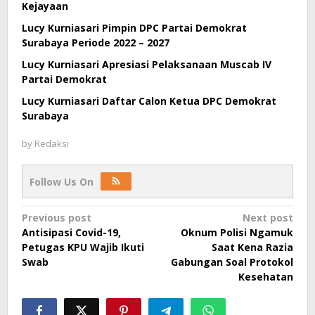
Kejayaan
Lucy Kurniasari Pimpin DPC Partai Demokrat
Surabaya Periode 2022 – 2027
Lucy Kurniasari Apresiasi Pelaksanaan Muscab IV
Partai Demokrat
Lucy Kurniasari Daftar Calon Ketua DPC Demokrat
Surabaya
by
Redaksi
Follow Us On
Post
Previous post
Next post
Antisipasi Covid-19,
Oknum Polisi Ngamuk
navigation
Petugas KPU Wajib Ikuti
Saat Kena Razia
Swab
Gabungan Soal Protokol
Kesehatan