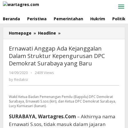
Skip
to
content
Beranda
Peristiwa
Pemerintahan
Hukrim
Politik
Homepage
»
Headline
»
Ernawati
Anggap
Ada
Ernawati Anggap Ada Kejanggalan
Kejanggalan
Dalam Struktur Kepengurusan DPC
Dalam
Demokrat Surabaya yang Baru
Struktur
Kepengurusan
14/09/2020
by
-
2409 Views
DPC
Redaksi
by
Redaksi
Demokrat
Surabaya
yang
Wakil Ketua Badan Pemenangan Pemilu (Bappilu) DPC Demokrat
Baru
Surabaya, Ernawati S.sos (kiri), dan Ketua DPC Demokrat Surabaya,
Lucy Kurniasari (kanan).
SURABAYA, Wartagres.Com
– Akhirnya nama
Ernawati S.sos, tidak masuk dalam jajaran