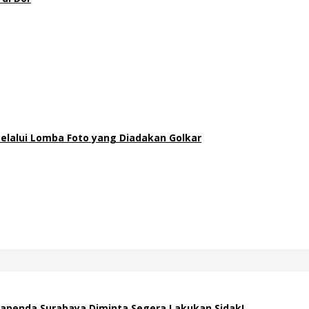
elalui Lomba Foto yang Diadakan Golkar
apenda Surabaya Diminta Segera Lakukan Sidak!