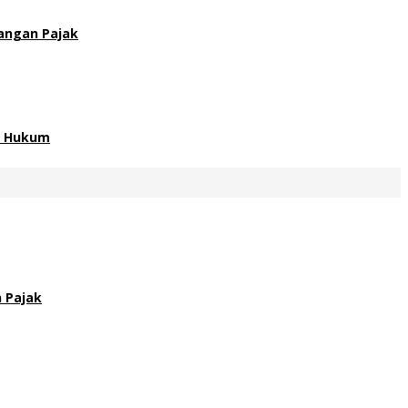
angan Pajak
an Hukum
 Pajak