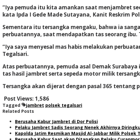
“Iya pemuda itu kita amankan saat menjambret seo
kata Ipda I Gede Made Sutayana, Kanit Reskrim Pols
Sementara itu tersangka mengaku, bahwa ia sanga
perbuatannya, saat mendapatkan tas seorang ibu. T
“Iya saya menyesal mas habis melakukan perbuatan i
Tegalsari.
Atas perbuatannya, pemuda asal Demak Surabaya ini
tas hasil jambret serta sepeda motor milik tersan
Tersangka akan dijerat dengan pasal 365 tentang
Post Views:
1,586
Tagged
jambret
polsek tegalsari
Related Posts
Berusaha Kabur Jambret di Dor Polisi
Pelaku Jambret Sadis Seorang Nenek Akhirnya Diringku
Kapolda Jatim Resmikan Masjid Al-Jabbar Milik Polsek 
Berusaha Kabur Saat akan Ditangkap Pelaku Curanmor 