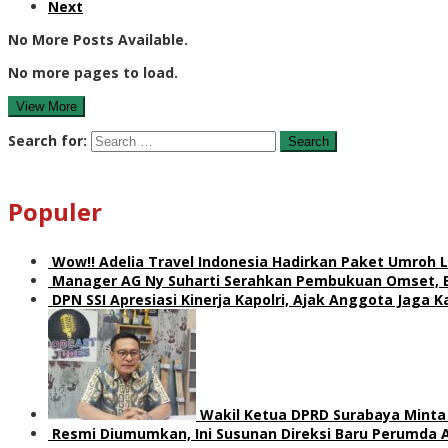
Next
No More Posts Available.
No more pages to load.
View More
Search for:
Populer
Wow!! Adelia Travel Indonesia Hadirkan Paket Umro
Manager AG Ny Suharti Serahkan Pembukuan Omset, 
DPN SSI Apresiasi Kinerja Kapolri, Ajak Anggota Jaga
Wakil Ketua DPRD Surabaya Minta 
Resmi Diumumkan, Ini Susunan Direksi Baru Perumda 