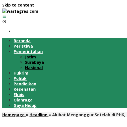
Skip to content
Beranda
Peristiwa
Pemerintahan
Jatim
Surabaya
Nasional
Hukrim
Politik
Pendidikan
Kesehatan
Ekbis
Olahraga
Gaya Hidup
Homepage
»
Headline
»
Akibat Menganggur Setelah di PHK,