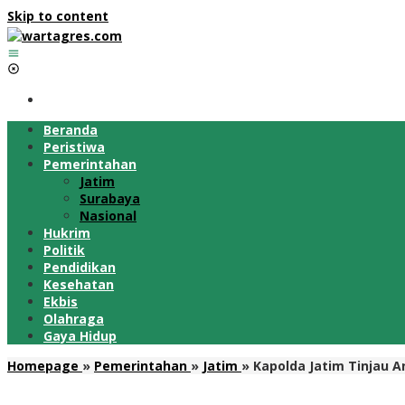
Skip to content
Beranda
Peristiwa
Pemerintahan
Jatim
Surabaya
Nasional
Hukrim
Politik
Pendidikan
Kesehatan
Ekbis
Olahraga
Gaya Hidup
Homepage
»
Pemerintahan
»
Jatim
»
Kapolda Jatim Tinjau 