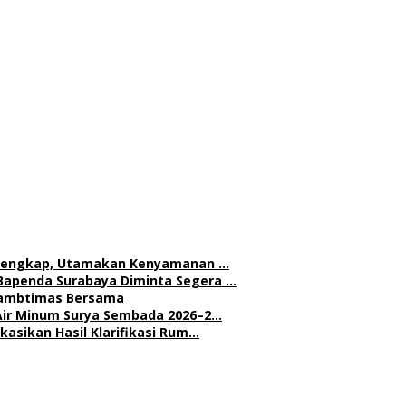
h Lengkap, Utamakan Kenyamanan …
Bapenda Surabaya Diminta Segera …
 Kambtimas Bersama
Air Minum Surya Sembada 2026–2…
asikan Hasil Klarifikasi Rum…