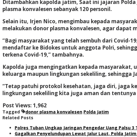
Ditambahkan kapolda jatim, Saat ini jajaran Pold
plasma konvalesen sebanyak 120 personil.
Selain itu, Irjen Nico, mengimbau kepada masyara
melakukan donor plasma konvalesen, agar dapat 
“Bagi masyarakat yang telah sembuh dari Covid-19,
mendaftar ke Bidokes untuk anggota Polri, sehingg
terkena Covid-19,” tambahnya.
Kapolda juga mengingatkan kepada masyarakat, un
keluarga maupun lingkungan sekeliling, sehingga 
“Tetap patuhi protokol kesehatan, jaga diri, jaga 
lingkungan sekeliling kita juga aman dan tentuny
Post Views:
1,962
Tagged
donor plasma konvalesen
Polda Jatim
Related Posts
Polres Tuban Ungkap Jaringan Pengedar Uang Palsu 3
Gagalkan Penyelundupan Lewat Jalur Laut, Polda Jatim