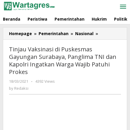
Skip
to
content
Beranda
Peristiwa
Pemerintahan
Hukrim
Politik
Homepage
»
Pemerintahan
»
Nasional
»
Tinjau
Vaksinasi
di
Tinjau Vaksinasi di Puskesmas
Puskesmas
Gayungan Surabaya, Panglima TNI dan
Gayungan
Kapolri Ingatkan Warga Wajib Patuhi
Surabaya,
Panglima
Prokes
TNI
18/03/2021
by
-
4392 Views
dan
Redaksi
by
Redaksi
Kapolri
Ingatkan
Warga
Wajib
Patuhi
Prokes