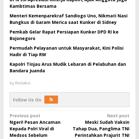
Kambtimas Bersama
Menteri Kemenparekraf Sandiogo Uno, Nikmati Nasi
Bungkus di Garam Merica saat Kunker di Sidney
Pemkab Gelar Rapat Persiapan Kunker DPD RI ke
Bojonegoro
Permudah Pelayanan untuk Masyarakat, Kini Polisi
Hadir di Tiap RW
Kapolri Tinjau Arus Mudik Lebaran di Pelabuhan dan
Bandara Juanda
by
Redaksi
Follow Us On
Post
Previous post
Next post
Ngeri! Pesan Ancaman
Meski Sudah Vaksin
navigation
Kepada Polri Viral di
Tahap Dua, Panglima TNI
Medsos Sebelum
Perintahkan Prajurit TNI