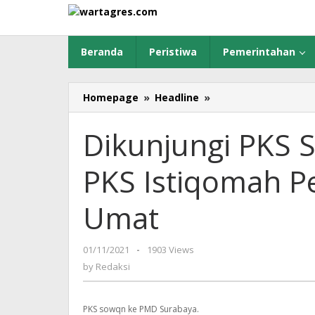
Skip
to
content
Beranda
Peristiwa
Pemerintahan
Homepage
»
Headline
»
Dikunjungi
PKS
Surabaya,
Dikunjungi PKS 
Ketua
PDM:
PKS Istiqomah P
PKS
Istiqomah
Perjuangkan
Umat
Masalah
Umat
01/11/2021
by
-
1903 Views
Redaksi
by
Redaksi
PKS sowqn ke PMD Surabaya.