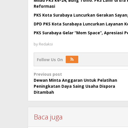
Milad PKS ke-24, Bung Tomo: PKS Lahir di Er
Reformasi
PKS Kota Surabaya Luncurkan Gerakan Sayang
DPD PKS Kota Surabaya Luncurkan Layanan Ko
PKS Surabaya Gelar “Mom Space”, Apresiasi 
by
Redaksi
Follow Us On
Post
Previous post
Dewan Minta Anggaran Untuk Pelatihan
navigation
Peningkatan Daya Saing Usaha Dispora
Ditambah
Baca juga