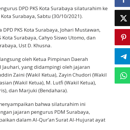
engurus DPD PKS Kota Surabaya silaturahim ke
ta Surabaya, Sabtu (30/10/2021).
a DPD PKS Kota Surabaya, Johari Mustawan,
S Kota Surabaya, Cahyo Siswo Utomo, dan
rabaya, Ust D. Khusna.
langsung oleh Ketua Pimpinan Daerah
auhari, yang didampingi oleh jajaran
din Zaini (Wakil Ketua), Zayin Chudori (Wakil
sian (Wakil Ketua), M. Lutfi (Wakil Ketua),
ris), dan Marjuki (Bendahara).
menyampaikan bahwa silaturahim ini
engan jajaran pengurus PDM Surabaya,
ikan dalam Al-Qur’an Surat Al-Hujurat ayat