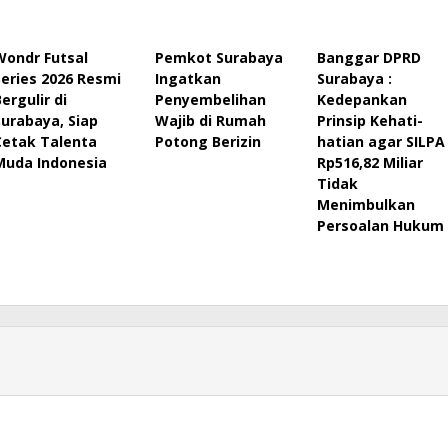
Wondr Futsal
Pemkot Surabaya
Banggar DPRD
Series 2026 Resmi
Ingatkan
Surabaya :
ergulir di
Penyembelihan
Kedepankan
Surabaya, Siap
Wajib di Rumah
Prinsip Kehati-
Cetak Talenta
Potong Berizin
hatian agar SILPA
Muda Indonesia
Rp516,82 Miliar
Tidak
Menimbulkan
Persoalan Hukum