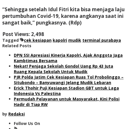
“Sehingga setelah Idul Fitri kita bisa menjaga laju
pertumbuhan Covid-19, karena angkanya saat ini
sangat baik,” pungkasnya. (Rdp)
Post Views:
2,498
Tagged
cek kesiapan
kapolri
mudik
terminal purabaya
Related Posts
DPN SSI Apresiasi Kinerja Kapolri, Ajak Anggota Jaga
Kambtimas Bersama
Nekat! Penjaga Sekolah Gondol Uang Rp 43 Juta
Ruang Kepala Sekolah Untuk Mudik
PJR Polda Jatim Cek Kesiapan Ruas Tol Probolinggo –
Situbondo – Banyuwangi Jelang Mudik Lebaran
Erick Thohir Puji Kesiapan Stadion GBT untuk Laga
Indonesia Vs Palestina
Permudah Pelayanan untuk Masyarakat, Kini Polisi
Hadir di Tiap RW
by
Redaksi
Follow Us On