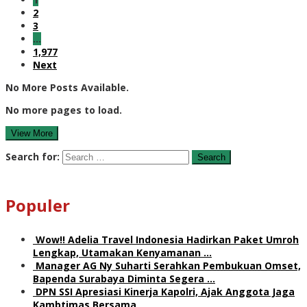
2
3
…
1,977
Next
No More Posts Available.
No more pages to load.
View More
Search for:
Populer
Wow!! Adelia Travel Indonesia Hadirkan Paket Umroh
Lengkap, Utamakan Kenyamanan …
Manager AG Ny Suharti Serahkan Pembukuan Omset,
Bapenda Surabaya Diminta Segera …
DPN SSI Apresiasi Kinerja Kapolri, Ajak Anggota Jaga
Kambtimas Bersama