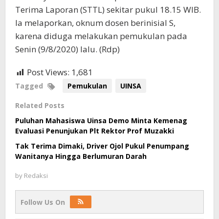
Terima Laporan (STTL) sekitar pukul 18.15 WIB.
Ia melaporkan, oknum dosen berinisial S,
karena diduga melakukan pemukulan pada
Senin (9/8/2020) lalu. (Rdp)
Post Views:
1,681
Tagged
Pemukulan
UINSA
Related Posts
Puluhan Mahasiswa Uinsa Demo Minta Kemenag
Evaluasi Penunjukan Plt Rektor Prof Muzakki
Tak Terima Dimaki, Driver Ojol Pukul Penumpang
Wanitanya Hingga Berlumuran Darah
by
Redaksi
Follow Us On