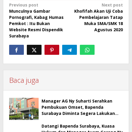
Post
Previous post
Next post
Munculnya Gambar
Khofifah Akan Uji Coba
navigation
Pornografi, Kabag Humas
Pembelajaran Tatap
Pemkot : Itu Bukan
Muka SMA/SMK 18
Website Resmi Dispendik
Agustus 2020
Surabaya
Baca juga
Manager AG Ny Suharti Serahkan
Pembukuan Omset, Bapenda
Surabaya Diminta Segera Lakukan
Sidak!
Datangi Bapenda Surabaya, Kuasa