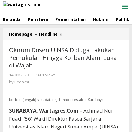
Skip
to
content
Beranda
Peristiwa
Pemerintahan
Hukrim
Politik
Homepage
»
Headline
»
Oknum
Dosen
UINSA
Oknum Dosen UINSA Diduga Lakukan
Diduga
Pemukulan Hingga Korban Alami Luka
Lakukan
di Wajah
Pemukulan
Hingga
14/08/2020
by
-
1681 Views
Korban
Redaksi
by
Redaksi
Alami
Luka
di
Korban (tengah) saat datang di mapolrestabes Surabaya.
Wajah
SURABAYA, Wartagres.Com
– Achmad Nur
Fuad, (56) Wakil Direktur Pasca Sarjana
Universitas Islam Negeri Sunan Ampel (UINSA)