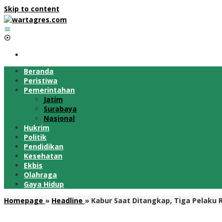
Skip to content
Beranda
Peristiwa
Pemerintahan
Jatim
Surabaya
Nasional
Hukrim
Politik
Pendidikan
Kesehatan
Ekbis
Olahraga
Gaya Hidup
Homepage
»
Headline
»
Kabur Saat Ditangkap, Tiga Pelaku R