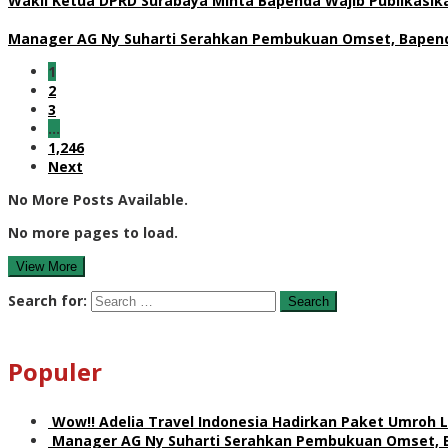
Wakil Ketua DPRD Surabaya Minta Bapenda Wajib Publikasikan
Manager AG Ny Suharti Serahkan Pembukuan Omset, Bapend
1
2
3
…
1,246
Next
No More Posts Available.
No more pages to load.
View More
Search for:
Populer
Wow!! Adelia Travel Indonesia Hadirkan Paket Umro
Manager AG Ny Suharti Serahkan Pembukuan Omset, 