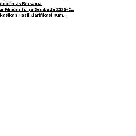
 Kambtimas Bersama
Air Minum Surya Sembada 2026–2…
asikan Hasil Klarifikasi Rum…