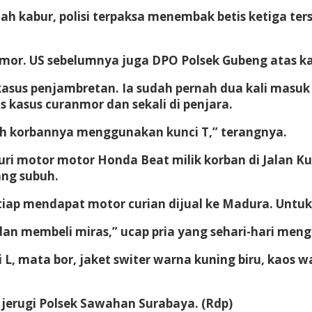
h kabur, polisi terpaksa menembak betis ketiga ter
nmor. US sebelumnya juga DPO Polsek Gubeng atas k
 kasus penjambretan. Ia sudah pernah dua kali masuk
 kasus curanmor dan sekali di penjara.
ah korbannya menggunakan kunci T,” terangnya.
uri motor motor Honda Beat milik korban di Jalan Ku
ang subuh.
p mendapat motor curian dijual ke Madura. Untuk s
dan membeli miras,” ucap pria yang sehari-hari men
i L, mata bor, jaket switer warna kuning biru, kaos w
 jerugi Polsek Sawahan Surabaya. (Rdp)