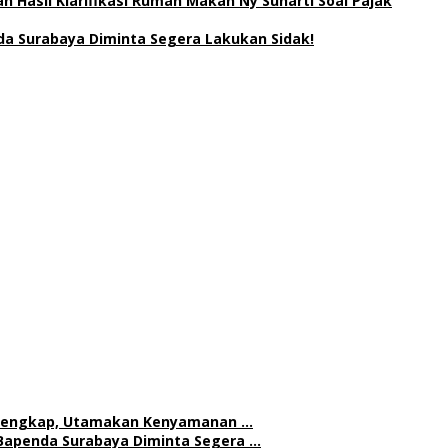
 Hasil Klarifikasi Rumah Makan Ny Suharti Soal Pajak
a Surabaya Diminta Segera Lakukan Sidak!
h Lengkap, Utamakan Kenyamanan …
Bapenda Surabaya Diminta Segera …