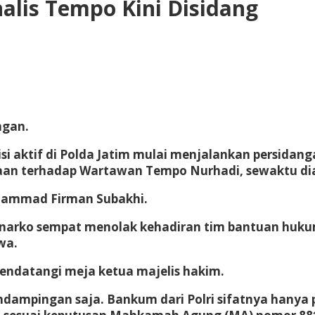
alis Tempo Kini Disidang
ngan.
si aktif di Polda Jatim mulai menjalankan persidan
n terhadap Wartawan Tempo Nurhadi, sewaktu dia m
uhammad Firman Subakhi.
narko sempat menolak kehadiran tim bantuan hukum 
wa.
endatangi meja ketua majelis hakim.
endampingan saja. Bankum dari Polri sifatnya hany