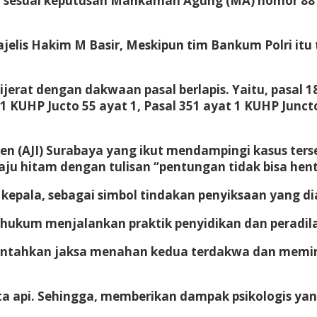
ini sesuai keputusan Mahkamah Agung (MA) nomor 88
ajelis Hakim M Basir, Meskipun tim Bankum Polri itu
jerat dengan dakwaan pasal berlapis. Yaitu, pasal 
 1 KUHP Jucto 55 ayat 1, Pasal 351 ayat 1 KUHP Junct
den (AJI) Surabaya yang ikut mendampingi kasus ter
u hitam dengan tulisan “pentungan tidak bisa henti
epala, sebagai simbol tindakan penyiksaan yang di
hukum menjalankan praktik penyidikan dan peradila
ntahkan jaksa menahan kedua terdakwa dan memint
ta api. Sehingga, memberikan dampak psikologis ya