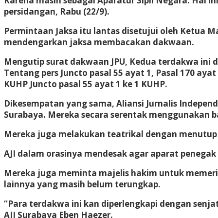
Karena masih sebagai Aparatur Sipil Negara. Hal 
persidangan, Rabu (22/9).
Permintaan Jaksa itu lantas disetujui oleh Ketua M
mendengarkan jaksa membacakan dakwaan.
Mengutip surat dakwaan JPU, Kedua terdakwa ini di
Tentang pers Juncto pasal 55 ayat 1, Pasal 170 ayat
KUHP Juncto pasal 55 ayat 1 ke 1 KUHP.
Dikesempatan yang sama, Aliansi Jurnalis Indepen
Surabaya. Mereka secara serentak menggunakan baj
Mereka juga melakukan teatrikal dengan menutup k
AJI dalam orasinya mendesak agar aparat penegak 
Mereka juga meminta majelis hakim untuk memeri
lainnya yang masih belum terungkap.
“Para terdakwa ini kan diperlengkapi dengan senja
AJI Surabaya Eben Haezer.