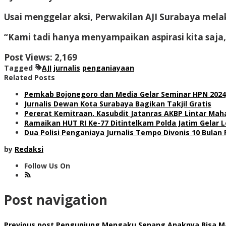
Usai menggelar aksi, Perwakilan AJI Surabaya mel
“Kami tadi hanya menyampaikan aspirasi kita saja,
Post Views:
2,169
Tagged
AJI
jurnalis
penganiayaan
Related Posts
Pemkab Bojonegoro dan Media Gelar Seminar HPN 2024
Jurnalis Dewan Kota Surabaya Bagikan Takjil Gratis
Pererat Kemitraan, Kasubdit Jatanras AKBP Lintar M
Ramaikan HUT RI Ke-77 Ditintelkam Polda Jatim Gelar 
Dua Polisi Penganiaya Jurnalis Tempo Divonis 10 Bulan 
by
Redaksi
Follow Us On
Post navigation
Previous post
Pengunjung Mengaku Senang Anaknya Bisa M