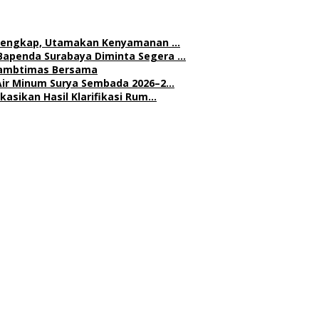
h Lengkap, Utamakan Kenyamanan …
Bapenda Surabaya Diminta Segera …
 Kambtimas Bersama
Air Minum Surya Sembada 2026–2…
asikan Hasil Klarifikasi Rum…