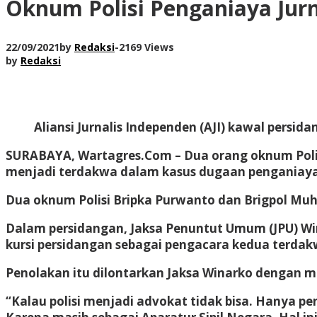
Oknum Polisi Penganiaya Jurn
22/09/2021
by
Redaksi
-
2169 Views
by
Redaksi
Aliansi Jurnalis Independen (AJI) kawal persida
SURABAYA, Wartagres.Com
– Dua orang oknum Poli
menjadi terdakwa dalam kasus dugaan penganiayaa
Dua oknum Polisi Bripka Purwanto dan Brigpol M
Dalam persidangan, Jaksa Penuntut Umum (JPU) Wi
kursi persidangan sebagai pengacara kedua terdak
Penolakan itu dilontarkan Jaksa Winarko dengan m
“Kalau polisi menjadi advokat tidak bisa. Hanya p