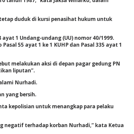
10 tahun 1987,” kata Jaksa Winarko, dalam
 tetap duduk di kursi penasihat hukum untuk
18 ayat 1 Undang-undang (UU) nomor 40/1999.
o Pasal 55 ayat 1 ke 1 KUHP dan Pasal 335 ayat 1
sebut melakukan aksi di depan pagar gedung PN
kan liputan”.
alami Nurhadi.
n yang bersih.
a kepolisian untuk menangkap para pelaku
ng negatif terhadap korban Nurhadi,” kata Ketua