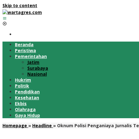
Skip to content
Beranda
Peristiwa
Pemerintahan
Jatim
Surabaya
Nasional
Hukrim
Politik
Pendidikan
Kesehatan
Ekbis
Olahraga
Gaya Hidup
Homepage
»
Headline
»
Oknum Polisi Penganiaya Jurnalis T