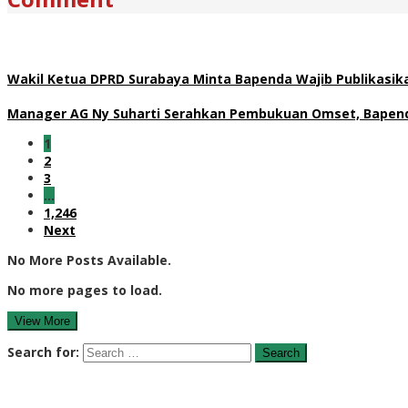
Wakil Ketua DPRD Surabaya Minta Bapenda Wajib Publikasikan
Manager AG Ny Suharti Serahkan Pembukuan Omset, Bapend
1
2
3
…
1,246
Next
No More Posts Available.
No more pages to load.
View More
Search for: