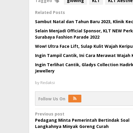
Tagged
glowing
KLT
KLT Aesthet
Related Posts
Sambut Natal dan Tahun Baru 2023, Klinik K
Selain Menjadi Official Sponsor, KLT NEW Perk
Surabaya Fashion Parade 2022
Wow! Ultra Face Lift, Sulap Kulit Wajah Kerip
Ingin Tampil Cantik, Ini Cara Merawat Waja
Ingin Terlihat Cantik, Gladys Collection Had
Jewellery
by
Redaksi
Follow Us On
Post
Previous post
Pedagang Minta Pemerintah Bertindak Soal
navigation
Langkahnya Minyak Goreng Curah