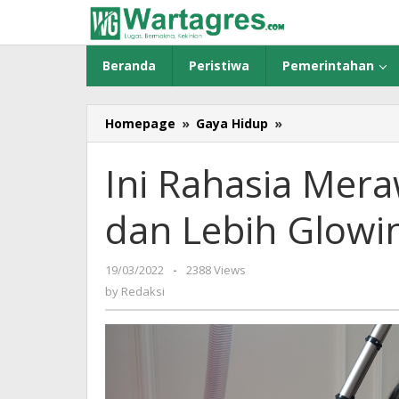
Skip
to
content
Beranda
Peristiwa
Pemerintahan
Homepage
»
Gaya Hidup
»
Ini
Rahasia
Merawat
Ini Rahasia Mer
Wajah
agar
dan Lebih Glowi
Cerah
dan
Lebih
19/03/2022
by
-
2388 Views
Glowing
Redaksi
by
Redaksi