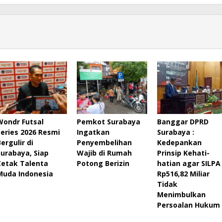
Wondr Futsal
Pemkot Surabaya
Banggar DPRD
Series 2026 Resmi
Ingatkan
Surabaya :
ergulir di
Penyembelihan
Kedepankan
Surabaya, Siap
Wajib di Rumah
Prinsip Kehati-
Cetak Talenta
Potong Berizin
hatian agar SILPA
Muda Indonesia
Rp516,82 Miliar
Tidak
Menimbulkan
Persoalan Hukum